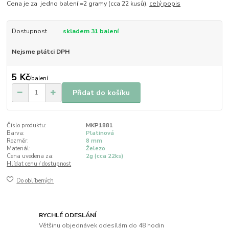
Cena je za jedno balení =2 gramy (cca 22 kusů).
celý popis
Dostupnost
skladem 31 balení
Nejsme plátci DPH
5 Kč
/
balení
Přidat do košíku
Číslo produktu:
MKP1881
Barva:
Platinová
Rozměr:
8 mm
Materiál:
Železo
Cena uvedena za:
2g (cca 22ks)
Hlídat cenu / dostupnost
Do oblíbených
RYCHLÉ ODESLÁNÍ
Většinu objednávek odesílám do 48 hodin