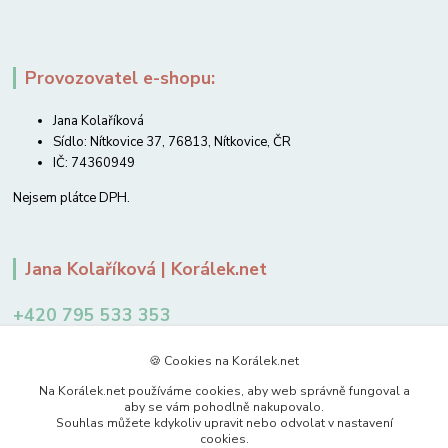
Provozovatel e-shopu:
Jana Kolaříková
Sídlo: Nítkovice 37, 76813, Nítkovice, ČR
IČ: 74360949
Nejsem plátce DPH.
Jana Kolaříková | Korálek.net
+420 795 533 353
12-14 hodin
🍪 Cookies na Korálek.net
jkolarikova@koralek.net
Na Korálek.net používáme cookies, aby web správně fungoval a
aby se vám pohodlně nakupovalo.
Souhlas můžete kdykoliv upravit nebo odvolat v nastavení
cookies.