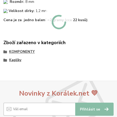
Rozměr:
8 mm
Velikost dírky:
1,2 mm
Cena je za jedno balení =2 gramy (cca 22 kusů)
.
Zboží zařazeno v kategoriích
KOMPONENTY
Kaplíky
Novinky z Korálek.net 💛
Přihlásit se