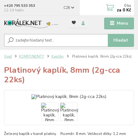
0
ks
+420 795 533 353
CZK
za
0 Kč
12-14 hodin
Menu
Hledat
Úvod
KOMPONENTY
Kaplíky
Platinový kaplík, 8mm (2g-cca 22ks)
Platinový kaplík, 8mm (2g-cca
22ks)
Železný kaplík v barvě platiny. Rozměr: 8 mm Velikost dírky: 1,2 mm