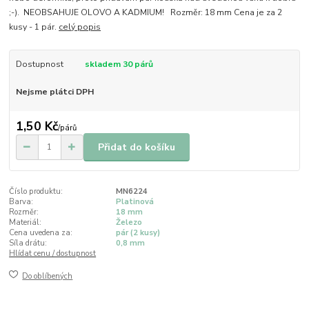
;-). NEOBSAHUJE OLOVO A KADMIUM! Rozměr: 18 mm Cena je za 2
kusy - 1 pár.
celý popis
Dostupnost
skladem 30 párů
Nejsme plátci DPH
1,50 Kč
/
párů
Přidat do košíku
Číslo produktu:
MN6224
Barva:
Platinová
Rozměr:
18 mm
Materiál:
Železo
Cena uvedena za:
pár (2 kusy)
Síla drátu:
0,8 mm
Hlídat cenu / dostupnost
Do oblíbených