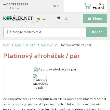
0
ks
+420 795 533 353
CZK
za
0 Kč
12-14 hodin
Menu
Hledat
Úvod
KOMPONENTY
Náušnice
Platinový afroháček / pár
Platinový afroháček / pár
Železný afroháček zdobený pružinkou a kuličkou v barvě platiny. V balení
se vždy objevuje pár kousků poškozených - chybějící kulička, pružinka
nebo deformita, proto přidávám pár kousků nad uvedenou váhu k dobru