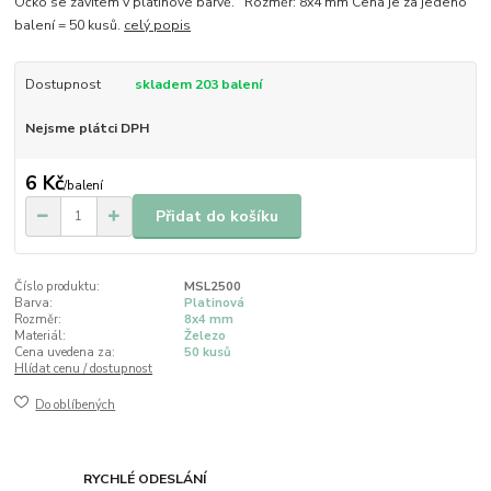
Očko se závitem v platinové barvě. Rozměr: 8x4 mm Cena je za jedeno
balení = 50 kusů.
celý popis
Dostupnost
skladem 203 balení
Nejsme plátci DPH
6 Kč
/
balení
Přidat do košíku
Číslo produktu:
MSL2500
Barva:
Platinová
Rozměr:
8x4 mm
Materiál:
Železo
Cena uvedena za:
50 kusů
Hlídat cenu / dostupnost
Do oblíbených
RYCHLÉ ODESLÁNÍ