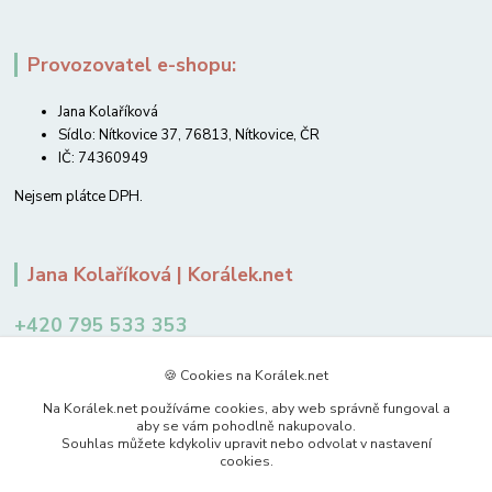
Provozovatel e-shopu:
Jana Kolaříková
Sídlo: Nítkovice 37, 76813, Nítkovice, ČR
IČ: 74360949
Nejsem plátce DPH.
Jana Kolaříková | Korálek.net
+420 795 533 353
12-14 hodin
🍪 Cookies na Korálek.net
jkolarikova@koralek.net
Na Korálek.net používáme cookies, aby web správně fungoval a
aby se vám pohodlně nakupovalo.
Souhlas můžete kdykoliv upravit nebo odvolat v nastavení
cookies.