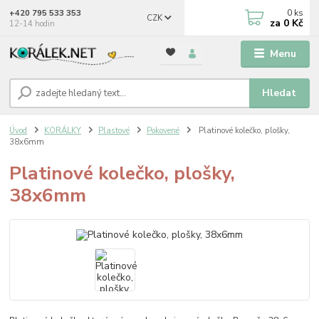
0
ks
+420 795 533 353
CZK
za
0 Kč
12-14 hodin
Menu
Hledat
Úvod
KORÁLKY
Plastové
Pokovené
Platinové kolečko, plošky,
38x6mm
Platinové kolečko, plošky,
38x6mm