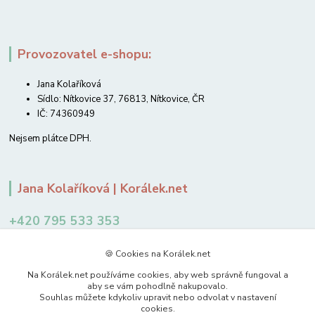
Provozovatel e-shopu:
Jana Kolaříková
Sídlo: Nítkovice 37, 76813, Nítkovice, ČR
IČ: 74360949
Nejsem plátce DPH.
Jana Kolaříková | Korálek.net
+420 795 533 353
12-14 hodin
🍪 Cookies na Korálek.net
jkolarikova@koralek.net
Na Korálek.net používáme cookies, aby web správně fungoval a
aby se vám pohodlně nakupovalo.
Souhlas můžete kdykoliv upravit nebo odvolat v nastavení
cookies.