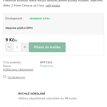
Platinové kolečko, které má po obvodu jemné plošky. Rozměr: 38x6 mm,
dírka: 2,4 mm Cena je za 1 kus.
celý popis
Dostupnost
skladem 14 ks
Nejsme plátci DPH
9 Kč
/
ks
Přidat do košíku
Číslo produktu:
KPP7241
Barva:
Platinová
Hlídat cenu / dostupnost
Do oblíbených
RYCHLÉ ODESLÁNÍ
Většinu objednávek odesílám do 48 hodin