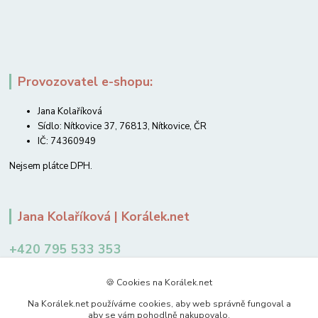
Provozovatel e-shopu:
Jana Kolaříková
Sídlo: Nítkovice 37, 76813, Nítkovice, ČR
IČ: 74360949
Nejsem plátce DPH.
Jana Kolaříková | Korálek.net
+420 795 533 353
12-14 hodin
🍪 Cookies na Korálek.net
jkolarikova@koralek.net
Na Korálek.net používáme cookies, aby web správně fungoval a
aby se vám pohodlně nakupovalo.