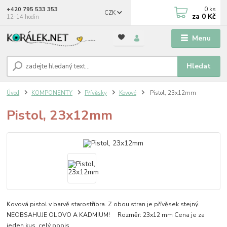
0
ks
+420 795 533 353
CZK
za
0 Kč
12-14 hodin
Menu
Hledat
Úvod
KOMPONENTY
Přívěsky
Kovové
Pistol, 23x12mm
Pistol, 23x12mm
Kovová pistol v barvě starostříbra. Z obou stran je přívěsek stejný.
NEOBSAHUJE OLOVO A KADMIUM! Rozměr: 23x12 mm Cena je za
jeden kus.
celý popis