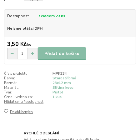
Dostupnost
skladem 23 ks
Nejsme plátci DPH
3,50 Kč
/
ks
Přidat do košíku
Číslo produktu:
MPK334
Barva:
Starostříbrná
Rozměr:
23x12 mm
Materiál:
Slitina kovu
Tvar:
Pistol
Cena uvedena za:
1 kus
Hlídat cenu / dostupnost
Do oblíbených
RYCHLÉ ODESLÁNÍ
Většinu objednávek odesílám do 48 hodin