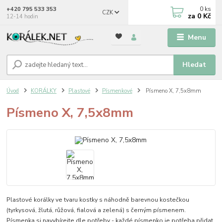
0
ks
+420 795 533 353
CZK
za
0 Kč
12-14 hodin
Menu
Hledat
Úvod
KORÁLKY
Plastové
Písmenkové
Písmeno X, 7,5x8mm
Písmeno X, 7,5x8mm
Plastové korálky ve tvaru kostky s náhodně barevnou kostečkou
(tyrkysová, žlutá, růžová, fialová a zelená) s černým písmenem.
Písmenka si navybírejte dle potřeby - každé písmenko je potřeba přidat