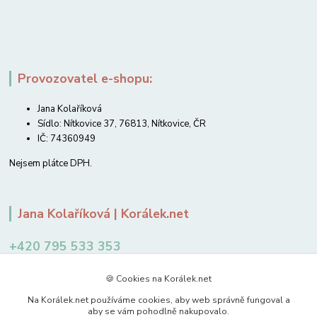
Provozovatel e-shopu:
Jana Kolaříková
Sídlo: Nítkovice 37, 76813, Nítkovice, ČR
IČ: 74360949
Nejsem plátce DPH.
Jana Kolaříková | Korálek.net
+420 795 533 353
12-14 hodin
🍪 Cookies na Korálek.net
jkolarikova@koralek.net
Na Korálek.net používáme cookies, aby web správně fungoval a
aby se vám pohodlně nakupovalo.