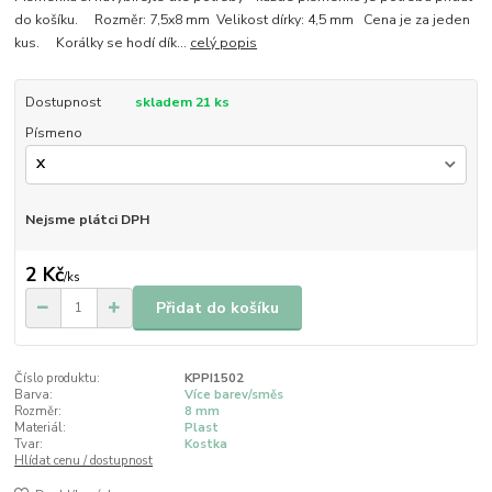
do košíku. Rozměr: 7,5x8 mm Velikost dírky: 4,5 mm Cena je za jeden
kus. Korálky se hodí dík...
celý popis
Dostupnost
skladem 21 ks
Písmeno
Nejsme plátci DPH
2 Kč
/
ks
Přidat do košíku
Číslo produktu:
KPPI1502
Barva:
Více barev/směs
Rozměr:
8 mm
Materiál:
Plast
Tvar:
Kostka
Hlídat cenu / dostupnost