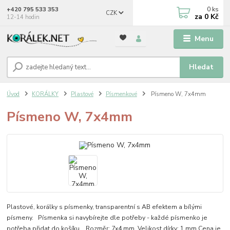
0
ks
+420 795 533 353
CZK
za
0 Kč
12-14 hodin
Menu
Hledat
Úvod
KORÁLKY
Plastové
Písmenkové
Písmeno W, 7x4mm
Písmeno W, 7x4mm
Plastové, korálky s písmenky, transparentní s AB efektem a bílými
písmeny. Písmenka si navybírejte dle potřeby - každé písmenko je
potřeba přidat do košíku. Rozměr: 7x4 mm Velikost dírky: 1 mm Cena je