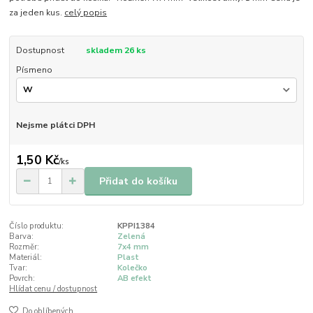
za jeden kus.
celý popis
Dostupnost
skladem 26 ks
Písmeno
Nejsme plátci DPH
1,50 Kč
/
ks
Přidat do košíku
Číslo produktu:
KPPI1384
Barva:
Zelená
Rozměr:
7x4 mm
Materiál:
Plast
Tvar:
Kolečko
Povrch:
AB efekt
Hlídat cenu / dostupnost
Do oblíbených