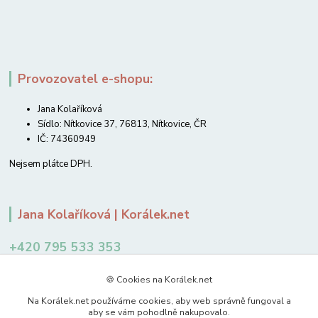
Provozovatel e-shopu:
Jana Kolaříková
Sídlo: Nítkovice 37, 76813, Nítkovice, ČR
IČ: 74360949
Nejsem plátce DPH.
Jana Kolaříková | Korálek.net
+420 795 533 353
12-14 hodin
🍪 Cookies na Korálek.net
jkolarikova@koralek.net
Na Korálek.net používáme cookies, aby web správně fungoval a
aby se vám pohodlně nakupovalo.