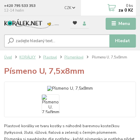
0
ks
+420 795 533 353
CZK
za
0 Kč
12-14 hodin
Menu
Hledat
Úvod
KORÁLKY
Plastové
Písmenkové
Písmeno U, 7,5x8mm
Písmeno U, 7,5x8mm
Plastové korálky ve tvaru kostky s náhodně barevnou kostečkou
(tyrkysová, žlutá, růžová, fialová a zelená) s černým písmenem.
Písmenka si navybírejte dle potřeby - každé písmenko je potřeba přidat