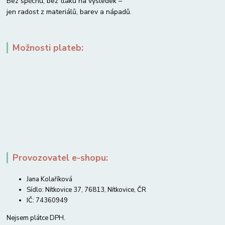
Bez spěchu, bez tlaku na výsledek –
jen radost z materiálů, barev a nápadů.
Možnosti plateb:
Provozovatel e-shopu:
Jana Kolaříková
Sídlo: Nítkovice 37, 76813, Nítkovice, ČR
IČ: 74360949
Nejsem plátce DPH.