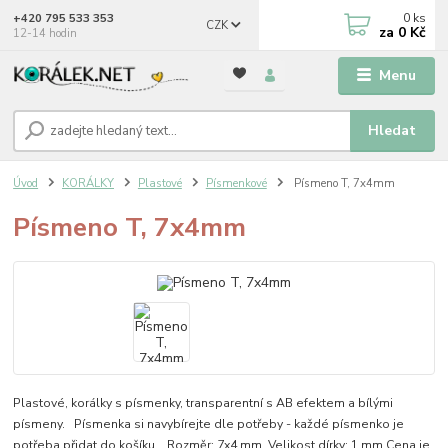
0
ks
+420 795 533 353
CZK
za
0 Kč
12-14 hodin
Menu
Hledat
Úvod
KORÁLKY
Plastové
Písmenkové
Písmeno T, 7x4mm
Písmeno T, 7x4mm
Plastové, korálky s písmenky, transparentní s AB efektem a bílými
písmeny. Písmenka si navybírejte dle potřeby - každé písmenko je
potřeba přidat do košíku. Rozměr: 7x4 mm Velikost dírky: 1 mm Cena je