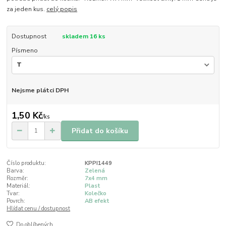
za jeden kus.
celý popis
Dostupnost
skladem 16 ks
Písmeno
Nejsme plátci DPH
1,50 Kč
/
ks
Přidat do košíku
Číslo produktu:
KPPI1449
Barva:
Zelená
Rozměr:
7x4 mm
Materiál:
Plast
Tvar:
Kolečko
Povrch:
AB efekt
Hlídat cenu / dostupnost
Do oblíbených