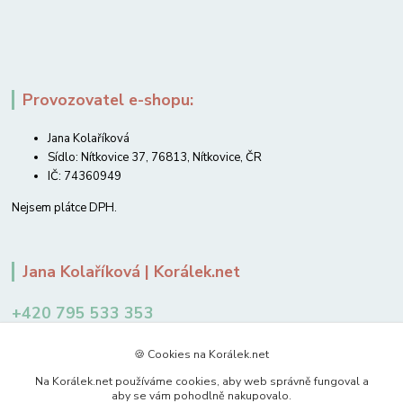
Provozovatel e-shopu:
Jana Kolaříková
Sídlo: Nítkovice 37, 76813, Nítkovice, ČR
IČ: 74360949
Nejsem plátce DPH.
Jana Kolaříková | Korálek.net
+420 795 533 353
12-14 hodin
🍪 Cookies na Korálek.net
jkolarikova@koralek.net
Na Korálek.net používáme cookies, aby web správně fungoval a
aby se vám pohodlně nakupovalo.