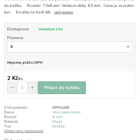
do košíku. Rozměr: 7,5x8 mm Velikost dírky: 4,5 mm Cena je za jeden
kus. Korálky se hodí dík...
celý popis
Dostupnost
skladem 2 ks
Písmeno
Nejsme plátci DPH
2 Kč
/
ks
Přidat do košíku
Číslo produktu:
KPPI1489
Barva:
Více barev/směs
Rozměr:
8 mm
Materiál:
Plast
Tvar:
Kostka
Hlídat cenu / dostupnost