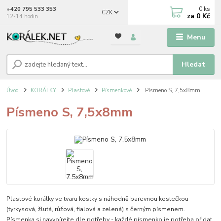
0
ks
+420 795 533 353
CZK
za
0 Kč
12-14 hodin
Menu
Hledat
Úvod
KORÁLKY
Plastové
Písmenkové
Písmeno S, 7,5x8mm
Písmeno S, 7,5x8mm
Plastové korálky ve tvaru kostky s náhodně barevnou kostečkou
(tyrkysová, žlutá, růžová, fialová a zelená) s černým písmenem.
Písmenka si navybírejte dle potřeby - každé písmenko je potřeba přidat