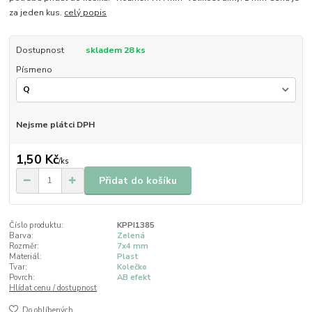
za jeden kus.
celý popis
Dostupnost
skladem 28 ks
Písmeno
Nejsme plátci DPH
1,50 Kč
/
ks
Přidat do košíku
Číslo produktu:
KPPI1385
Barva:
Zelená
Rozměr:
7x4 mm
Materiál:
Plast
Tvar:
Kolečko
Povrch:
AB efekt
Hlídat cenu / dostupnost
Do oblíbených