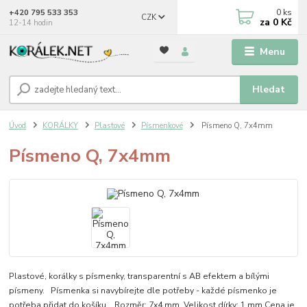
0
ks
+420 795 533 353
CZK
za
0 Kč
12-14 hodin
Menu
Hledat
Úvod
KORÁLKY
Plastové
Písmenkové
Písmeno Q, 7x4mm
Písmeno Q, 7x4mm
Plastové, korálky s písmenky, transparentní s AB efektem a bílými
písmeny. Písmenka si navybírejte dle potřeby - každé písmenko je
potřeba přidat do košíku. Rozměr: 7x4 mm Velikost dírky: 1 mm Cena je