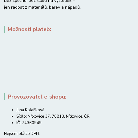
Bez spěchu, bez tlaku na výsledek –
jen radost z materiálů, barev a nápadů.
Možnosti plateb:
Provozovatel e-shopu:
Jana Kolaříková
Sídlo: Nítkovice 37, 76813, Nítkovice, ČR
IČ: 74360949
Nejsem plátce DPH.