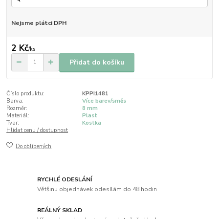
Nejsme plátci DPH
2 Kč
/
ks
Přidat do košíku
Číslo produktu:
KPPI1481
Barva:
Více barev/směs
Rozměr:
8 mm
Materiál:
Plast
Tvar:
Kostka
Hlídat cenu / dostupnost
Do oblíbených
RYCHLÉ ODESLÁNÍ
Většinu objednávek odesílám do 48 hodin
REÁLNÝ SKLAD