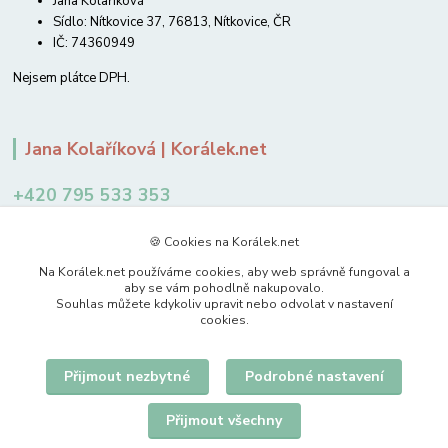
Jana Kolaříková
Sídlo: Nítkovice 37, 76813, Nítkovice, ČR
IČ: 74360949
Nejsem plátce DPH.
Jana Kolaříková | Korálek.net
+420 795 533 353
12-14 hodin
🍪 Cookies na Korálek.net
jkolarikova@koralek.net
Na Korálek.net používáme cookies, aby web správně fungoval a
aby se vám pohodlně nakupovalo.
Souhlas můžete kdykoliv upravit nebo odvolat v nastavení
cookies.
Přijmout nezbytné
Podrobné nastavení
Upravit sběr cookies.
Přijmout všechny