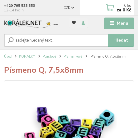
0
ks
+420 795 533 353
CZK
za
0 Kč
12-14 hodin
Menu
Hledat
Úvod
KORÁLKY
Plastové
Písmenkové
Písmeno Q, 7,5x8mm
Písmeno Q, 7,5x8mm