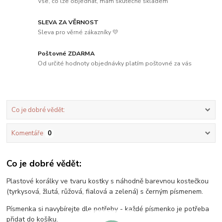
Vše, co lze objednat, mám skutečně skladem
SLEVA ZA VĚRNOST
Sleva pro věrné zákazníky 💛
Poštovné ZDARMA
Od určité hodnoty objednávky platím poštovné za vás
Co je dobré vědět:
Komentáře
0
Co je dobré vědět:
Plastové korálky ve tvaru kostky s náhodně barevnou kostečkou
(tyrkysová, žlutá, růžová, fialová a zelená) s černým písmenem.
Písmenka si navybírejte dle potřeby - každé písmenko je potřeba
přidat do košíku.