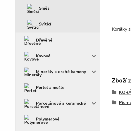
Směsi
Svítící
Korálky s
Dřevěné
Kovové
Minerály a drahé kameny
Zboží 
Perleť a mušle
KOR
Písm
Porcelánové a keramické
Polymerové