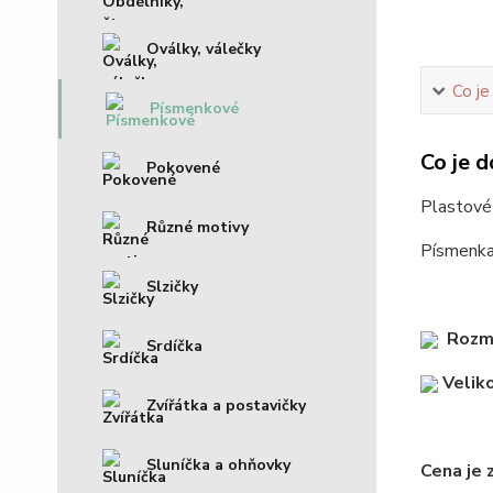
Oválky, válečky
Co je
Písmenkové
Co je d
Pokovené
Plastové 
Různé motivy
Písmenka 
Slzičky
Rozm
Srdíčka
Veliko
Zvířátka a postavičky
Sluníčka a ohňovky
Cena je 