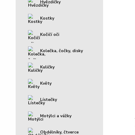
Hvězdičky
Kostky
Kočičí oči
Kolečka, čočky, disky
Kuličky
Květy
Lístečky
Motýlci a vážky
Obdélníky, čtverce