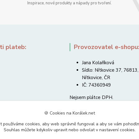
Inspirace, nové produkty a nápady pro tvoření.
i plateb:
Provozovatel e-shopu
Jana Kolaříková
Sídlo: Nítkovice 37, 76813,
Nítkovice, ČR
IČ: 74360949
Nejsem plátce DPH.
🍪 Cookies na Korálek.net
t používáme cookies, aby web správně fungoval a aby se vám pohodl
Souhlas můžete kdykoliv upravit nebo odvolat v nastavení cookies.
Upravit sběr cookies.