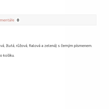
mentáře
0
á, žlutá, růžová, fialová a zelená) s černým písmenem.
o košíku.