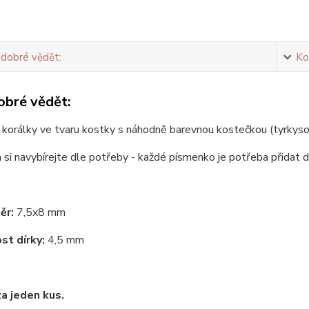
 dobré vědět:
Ko
obré vědět:
korálky ve tvaru kostky s náhodně barevnou kostečkou (tyrkysov
si navybírejte dle potřeby - každé písmenko je potřeba přidat d
ěr:
7,5x8 mm
st dírky:
4,5 mm
za jeden kus.