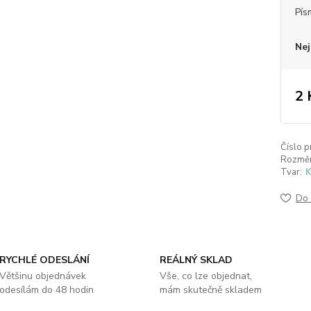
Pís
Nej
2 
Číslo p
Rozměr
Tvar:
K
Do 
RYCHLÉ ODESLÁNÍ
REÁLNÝ SKLAD
Většinu objednávek
Vše, co lze objednat,
odesílám do 48 hodin
mám skutečně skladem