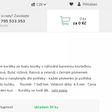
Přihlášení
CZK
 si rady? Zavolejte.
0
ks
 795 533 353
za
0 Kč
hodin
vé korálky ve tvaru kostky s náhodně barevnou kostečkou
sová, žlutá, růžová, fialová a zelená) s černým písmenem.
ka si navybírejte dle potřeby - každé písmenko je potřeba
 do košíku. Rozměr: 7,5x8 mm Velikost dírky: 4,5 mm Cena
jeden kus. Korálky se hodí dík...
celý popis
tupnost
skladem 10 ks