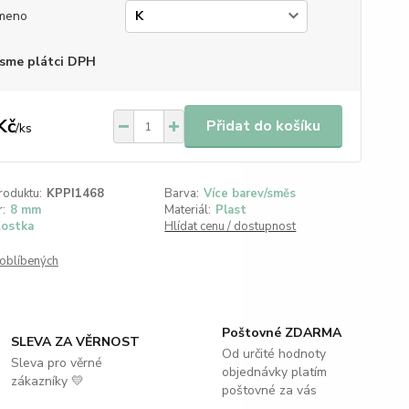
meno
sme plátci DPH
Kč
Přidat do košíku
/
ks
roduktu:
KPPI1468
Barva:
Více barev/směs
:
8 mm
Materiál:
Plast
ostka
Hlídat cenu / dostupnost
oblíbených
Poštovné ZDARMA
SLEVA ZA VĚRNOST
Od určité hodnoty
Sleva pro věrné
objednávky platím
zákazníky 💛
poštovné za vás