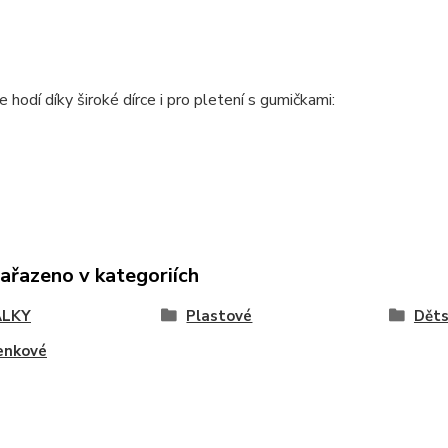
e hodí díky široké dírce i pro pletení s gumičkami:
zařazeno v kategoriích
ÁLKY
Plastové
Děts
enkové