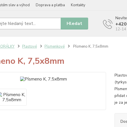
stém slev a výhod
Doprava a platba
Kontakty
Nevíte
Hledat
+420
12-14 
KORÁLKY
Plastové
Písmenkové
Písmeno K, 7,5x8mm
eno K, 7,5x8mm
Plasto
(tyrky
Písmen
přidat
je za 
Dos