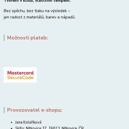
Tvoření v klidu, vlastním tempem.
Bez spěchu, bez tlaku na výsledek –
jen radost z materiálů, barev a nápadů.
Možnosti plateb:
Provozovatel e-shopu:
Jana Kolaříková
Sídlo: Nítkovice 37, 76813, Nítkovice, ČR