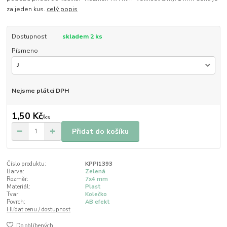
za jeden kus.
celý popis
Dostupnost
skladem 2 ks
Písmeno
Nejsme plátci DPH
1,50 Kč
/
ks
Přidat do košíku
Číslo produktu:
KPPI1393
Barva:
Zelená
Rozměr:
7x4 mm
Materiál:
Plast
Tvar:
Kolečko
Povrch:
AB efekt
Hlídat cenu / dostupnost
Do oblíbených