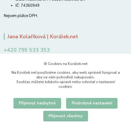
IČ: 74360949
Nejsem plátce DPH.
Jana Kolaříková | Korálek.net
+420 795 533 353
12-14 hodin
🍪 Cookies na Korálek.net
jkolarikova@koralek.net
Na Korálek.net používáme cookies, aby web správně fungoval a
aby se vám pohodlně nakupovalo.
Souhlas můžete kdykoliv upravit nebo odvolat v nastavení
cookies.
Přijmout nezbytné
Podrobné nastavení
Upravit sběr cookies.
Přijmout všechny
© 2007-2026 Korálek.net – korálky s radostí
Vytvořeno na
Eshop-rychle.cz