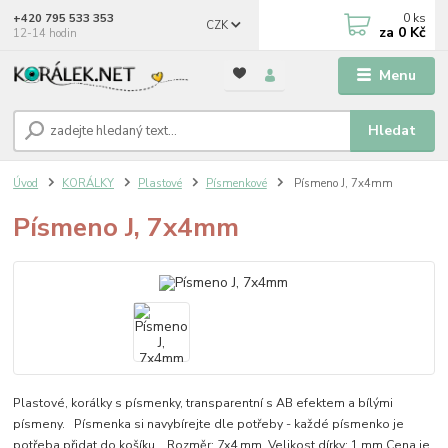
0
ks
+420 795 533 353
CZK
za
0 Kč
12-14 hodin
Menu
Hledat
Úvod
KORÁLKY
Plastové
Písmenkové
Písmeno J, 7x4mm
Písmeno J, 7x4mm
Plastové, korálky s písmenky, transparentní s AB efektem a bílými
písmeny. Písmenka si navybírejte dle potřeby - každé písmenko je
potřeba přidat do košíku. Rozměr: 7x4 mm Velikost dírky: 1 mm Cena je