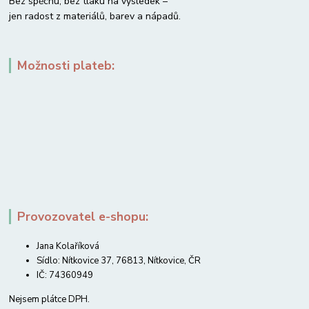
Bez spěchu, bez tlaku na výsledek –
jen radost z materiálů, barev a nápadů.
Možnosti plateb:
Provozovatel e-shopu:
Jana Kolaříková
Sídlo: Nítkovice 37, 76813, Nítkovice, ČR
IČ: 74360949
Nejsem plátce DPH.