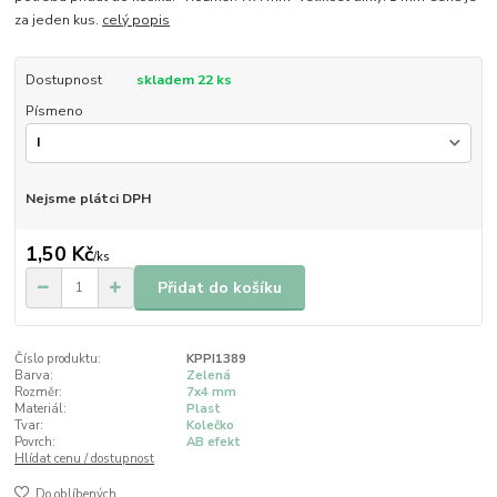
za jeden kus.
celý popis
Dostupnost
skladem 22 ks
Písmeno
Nejsme plátci DPH
1,50 Kč
/
ks
Přidat do košíku
Číslo produktu:
KPPI1389
Barva:
Zelená
Rozměr:
7x4 mm
Materiál:
Plast
Tvar:
Kolečko
Povrch:
AB efekt
Hlídat cenu / dostupnost
Do oblíbených