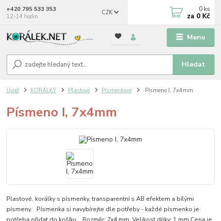
0
ks
+420 795 533 353
CZK
za
0 Kč
12-14 hodin
Menu
Hledat
Úvod
KORÁLKY
Plastové
Písmenkové
Písmeno I, 7x4mm
Písmeno I, 7x4mm
Plastové, korálky s písmenky, transparentní s AB efektem a bílými
písmeny. Písmenka si navybírejte dle potřeby - každé písmenko je
potřeba přidat do košíku. Rozměr: 7x4 mm Velikost dírky: 1 mm Cena je