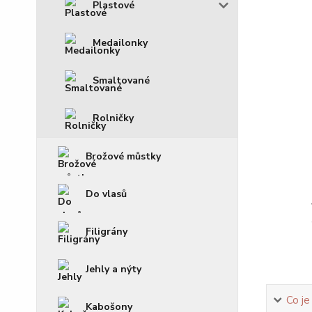
Plastové
Medailonky
Smaltované
Rolničky
Brožové můstky
Do vlasů
Filigrány
Jehly a nýty
Co je
Kabošony