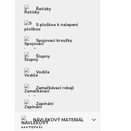
Řetízky
S ploškou k nalepení
Spojovací kroužky
Šlupny
Vodiče
Zamačkávací rokajl
Zapínání
NÁVLEKOVÝ MATERIÁL