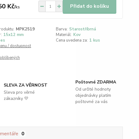
50 Kč
Přidat do košíku
/
ks
roduktu:
MPK2519
Barva:
Starostříbrná
:
15x12 mm
Materiál:
Kov
es
Cena uvedena za:
1 kus
cenu / dostupnost
oblíbených
Poštovné ZDARMA
SLEVA ZA VĚRNOST
Od určité hodnoty
Sleva pro věrné
objednávky platím
zákazníky 💛
poštovné za vás
mentáře
0