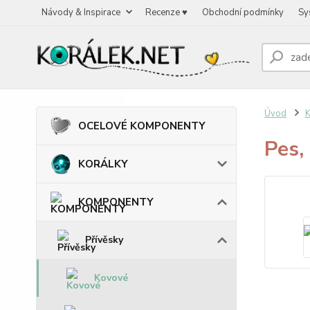
Návody & Inspirace
Recenze ♥
Obchodní podmínky
Sy
Úvod
OCELOVÉ KOMPONENTY
Pes
KORÁLKY
KOMPONENTY
Přívěsky
Kovové