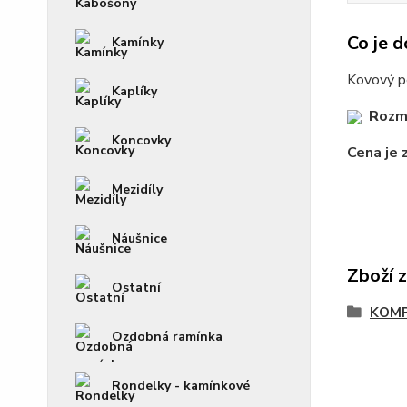
Co je d
Kamínky
Kovový pe
Kaplíky
Rozm
Koncovky
Cena je 
Mezidíly
Náušnice
Zboží 
Ostatní
KOM
Ozdobná ramínka
Rondelky - kamínkové