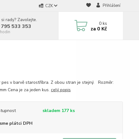
Přihlášení
CZK
 si rady? Zavolejte.
0
ks
 795 533 353
za
0 Kč
hodin
 pes v barvě starostříbra. Z obou stran je stejný. Rozměr:
mm Cena je za jeden kus.
celý popis
tupnost
skladem 177 ks
sme plátci DPH