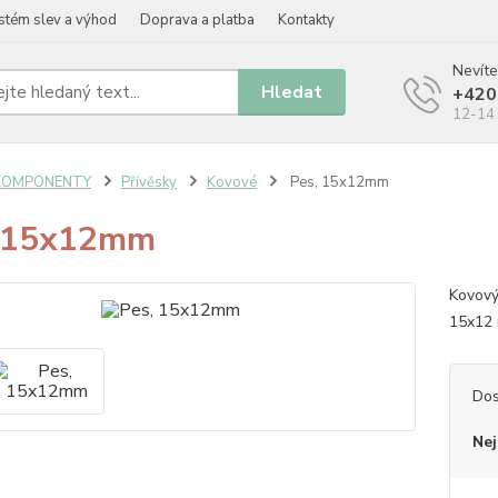
stém slev a výhod
Doprava a platba
Kontakty
Nevíte
Hledat
+420
12-14 
KOMPONENTY
Přívěsky
Kovové
Pes, 15x12mm
, 15x12mm
Kovový
15x12 
Dos
Nej