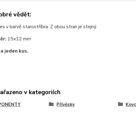
obré vědět:
s v barvě starostříbra. Z obou stran je stejný.
ěr:
15x12 mm
za jeden kus.
zařazeno v kategoriích
PONENTY
Přívěsky
Kov