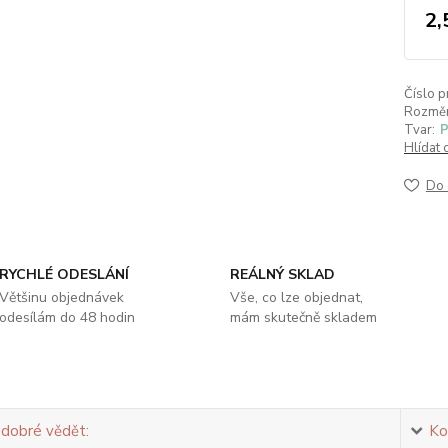
2,
Číslo p
Rozměr
Tvar:
P
Hlídat 
Do 
RYCHLÉ ODESLÁNÍ
REÁLNÝ SKLAD
Většinu objednávek
Vše, co lze objednat,
odesílám do 48 hodin
mám skutečně skladem
 dobré vědět:
Ko