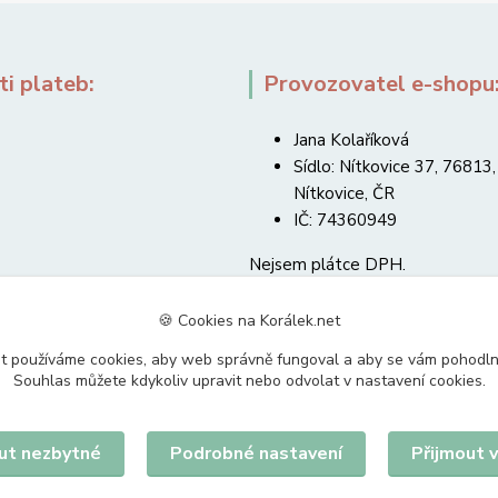
i plateb:
Provozovatel e-shopu
Jana Kolaříková
Sídlo: Nítkovice 37, 76813,
Nítkovice, ČR
IČ: 74360949
Nejsem plátce DPH.
🍪 Cookies na Korálek.net
t používáme cookies, aby web správně fungoval a aby se vám pohodl
Souhlas můžete kdykoliv upravit nebo odvolat v nastavení cookies.
Upravit sběr cookies.
ut nezbytné
Podrobné nastavení
Přijmout 