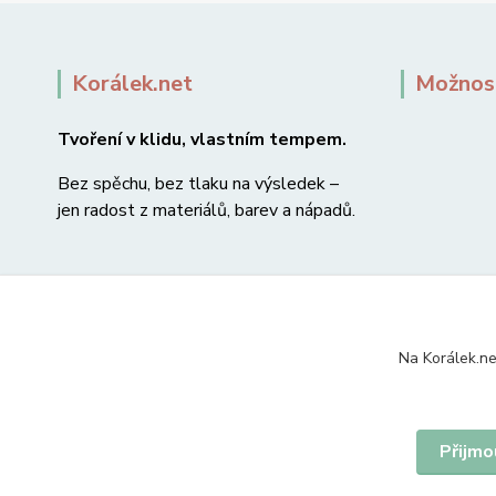
Korálek.net
Možnost
Tvoření v klidu, vlastním tempem.
Bez spěchu, bez tlaku na výsledek –
jen radost z materiálů, barev a nápadů.
Na Korálek.ne
Přijmo
© 2007-2026 Korálek.net – korálky s radostí