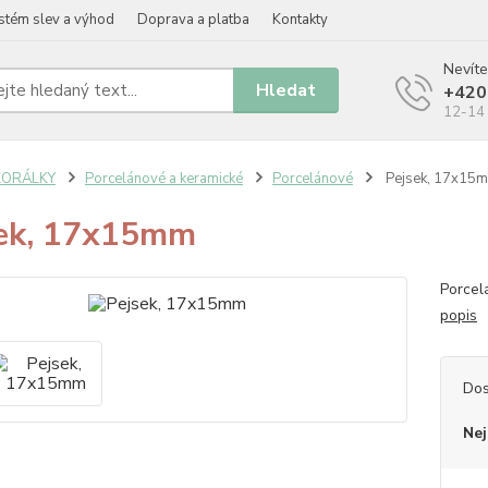
stém slev a výhod
Doprava a platba
Kontakty
Nevíte
Hledat
+420
12-14 
KORÁLKY
Porcelánové a keramické
Porcelánové
Pejsek, 17x15
ek, 17x15mm
Porcel
popis
Dos
Nej