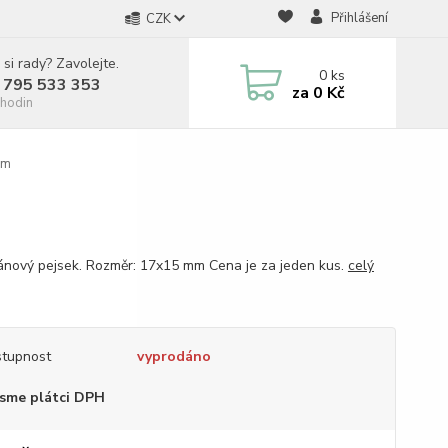
Přihlášení
CZK
 si rady? Zavolejte.
0
ks
 795 533 353
za
0 Kč
hodin
mm
ánový pejsek. Rozměr: 17x15 mm Cena je za jeden kus.
celý
tupnost
vyprodáno
sme plátci DPH