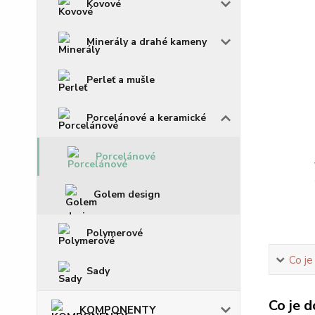
Kovové
Minerály a drahé kameny
Perleť a mušle
Porcelánové a keramické
Porcelánové
Golem design
Polymerové
Co je
Sady
Co je d
KOMPONENTY