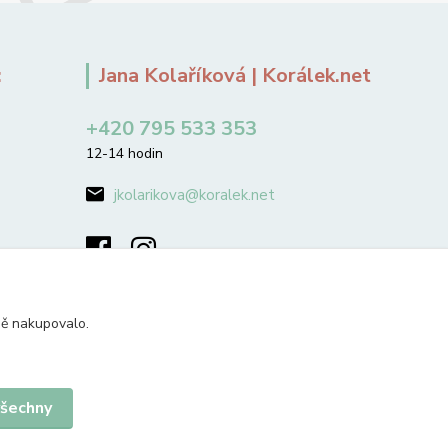
:
Jana Kolaříková | Korálek.net
+420 795 533 353
12-14 hodin
jkolarikova@koralek.net
ně nakupovalo.
všechny
Vytvořeno na
Eshop-rychle.cz