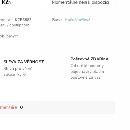
 Kč
Momentálně není k dispozici
/
ks
roduktu:
KCE6883
Barva:
Hnědá/béžová
cenu / dostupnost
oblíbených
Poštovné ZDARMA
SLEVA ZA VĚRNOST
Od určité hodnoty
Sleva pro věrné
objednávky platím
zákazníky 💛
poštovné za vás
mentáře
0