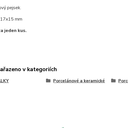
ový pejsek.
17x15 mm
za jeden kus.
zařazeno v kategoriích
ÁLKY
Porcelánové a keramické
Porc