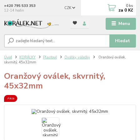
0
ks
+420 795 533 353
CZK
za
0 Kč
12-14 hodin
Menu
Hledat
Úvod
KORÁLKY
Plastové
Oválky, válečky
Oranžový oválek,
skvrnitý, 45x32mm
Oranžový oválek, skvrnitý,
45x32mm
Akce