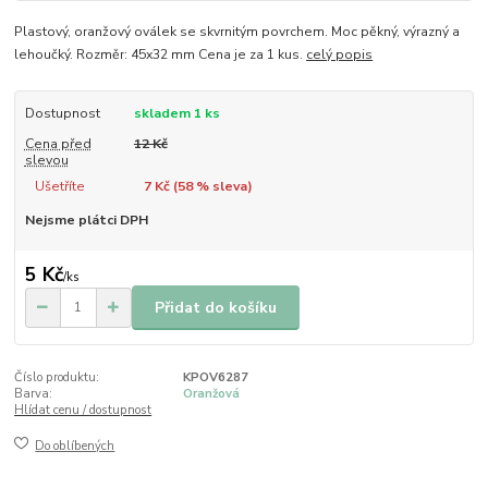
Plastový, oranžový oválek se skvrnitým povrchem. Moc pěkný, výrazný a
lehoučký. Rozměr: 45x32 mm Cena je za 1 kus.
celý popis
Dostupnost
skladem 1 ks
Cena před
12 Kč
slevou
Ušetříte
7 Kč (
58
% sleva)
Nejsme plátci DPH
5 Kč
/
ks
Přidat do košíku
Číslo produktu:
KPOV6287
Barva:
Oranžová
Hlídat cenu / dostupnost
Do oblíbených