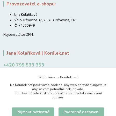
Provozovatel e-shopu:
Jana Kolaříková
Sídlo: Nítkovice 37, 76813, Nítkovice, ČR
IČ: 74360949
Nejsem plátce DPH.
Jana Kolaříková | Korálek.net
+420 795 533 353
12-14 hodin
🍪 Cookies na Korálek.net
jkolarikova@koralek.net
Na Korálek.net používáme cookies, aby web správně fungoval a
aby se vám pohodlně nakupovalo.
Souhlas můžete kdykoliv upravit nebo odvolat v nastavení
cookies.
Přijmout nezbytné
Podrobné nastavení