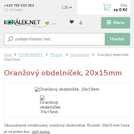
0
ks
+420 795 533 353
CZK
za
0 Kč
12-14 hodin
Menu
Hledat
Úvod
KOMPONENTY
Přívěsky
Smaltované
Oranžový obdelníček,
20x15mm
Oranžový obdelníček, 20x15mm
Oboustranně smaltovaný, oranžový obdelníček. Rozměr: 20x15 mm Cena
je za jeden kus.
celý popis