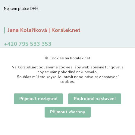
Nejsem plátce DPH.
Jana Kolaříková | Korálek.net
+420 795 533 353
12-14 hodin
🍪 Cookies na Korálek.net
jkolarikova@koralek.net
Na Korálek.net používáme cookies, aby web správně fungoval a
aby se vám pohodlně nakupovalo.
Souhlas můžete kdykoliv upravit nebo odvolat v nastavení
cookies.
Přijmout nezbytné
Podrobné nastavení
Upravit sběr cookies.
Přijmout všechny
© 2007-2026 Korálek.net – korálky s radostí
Vytvořeno na
Eshop-rychle.cz