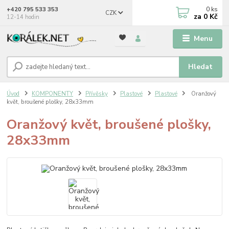
0
ks
+420 795 533 353
CZK
za
0 Kč
12-14 hodin
Menu
Hledat
Úvod
KOMPONENTY
Přívěsky
Plastové
Plastové
Oranžový
květ, broušené plošky, 28x33mm
Oranžový květ, broušené plošky,
28x33mm