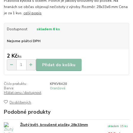
Plastová kytička s očkem. Povrch je jakoby broušený do plošek. Na
hranách se občas objevují nečistoty z výroby. Rozměr: 28x33x6 mm Cena
je za 1 kus.
celý popis
Dostupnost
skladem 6 ks
Nejsme plátci DPH
2 Kč
/
ks
Přidat do košíku
Číslo produktu:
KPKV6420
Barva:
Oranžová
Hlídat cenu / dostupnost
Do oblíbených
Podobné produkty
Žlutý květ, broušené plošky, 28x33mm
skladem 15 ks