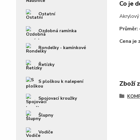
Co je d
Ostatní
Akrylový 
Průměr:
Ozdobná ramínka
Cena je 
Rondelky - kamínkové
Řetízky
S ploškou k nalepení
Zboží 
KOM
Spojovací kroužky
Šlupny
Vodiče