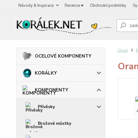
Návody & Inspirace
Recenze ♥
Obchodní podmínky
Sy
Úvod
OCELOVÉ KOMPONENTY
Oran
KORÁLKY
KOMPONENTY
Přívěsky
Brožové můstky