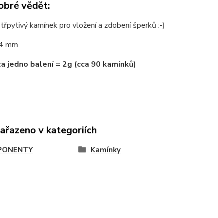
obré vědět:
třpytivý kamínek pro vložení a zdobení šperků :-)
4 mm
za jedno balení = 2g (cca 90 kamínků)
zařazeno v kategoriích
PONENTY
Kamínky