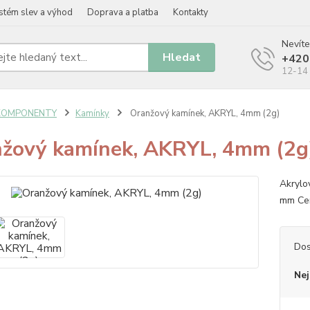
stém slev a výhod
Doprava a platba
Kontakty
Nevíte
Hledat
+420
12-14 
KOMPONENTY
Kamínky
Oranžový kamínek, AKRYL, 4mm (2g)
žový kamínek, AKRYL, 4mm (2g
Akrylo
mm Cen
Dos
Nej