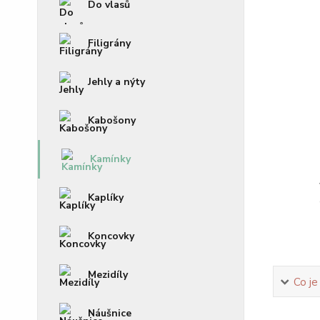
Do vlasů
Filigrány
Jehly a nýty
Kabošony
Kamínky
Kaplíky
Koncovky
Mezidíly
Co je
Náušnice