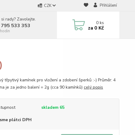
Přihlášení
CZK
 si rady? Zavolejte.
0
ks
 795 533 353
za
0 Kč
hodin
)
vý třpytivý kamínek pro vložení a zdobení šperků :-) Průměr: 4
a je za jedno balení = 2g (cca 90 kamínků)
celý popis
tupnost
skladem 65
sme plátci DPH