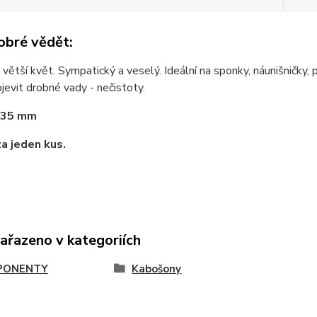
obré vědět:
 větší květ. Sympatický a veselý. Ideální na sponky, náunišničky, p
evit drobné vady - nečistoty.
 35 mm
za jeden kus.
zařazeno v kategoriích
PONENTY
Kabošony