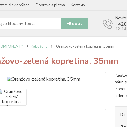
stém slev a výhod
Doprava a platba
Kontakty
Nevíte
Hledat
+420
12-14 
KOMPONENTY
Kabošony
Oranžovo-zelená kopretina, 35mm
žovo-zelená kopretina, 35mm
Plastov
náunišn
mohou 
jeden 
Dos
Nej