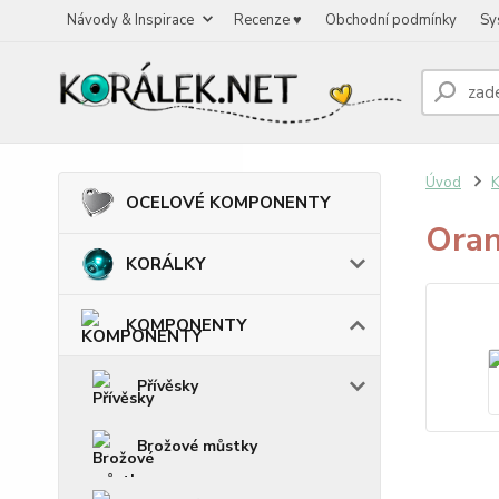
Návody & Inspirace
Recenze ♥
Obchodní podmínky
Sy
Úvod
OCELOVÉ KOMPONENTY
Oran
KORÁLKY
KOMPONENTY
Přívěsky
Brožové můstky