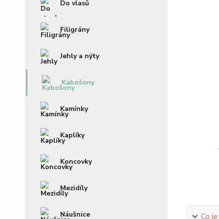
Do vlasů
Filigrány
Jehly a nýty
Kabošony
Kamínky
Kaplíky
Koncovky
Mezidíly
Náušnice
Co je