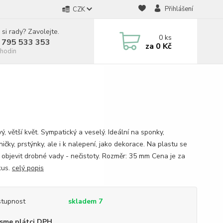
Přihlášení
CZK
 si rady? Zavolejte.
0
ks
 795 533 353
za
0 Kč
hodin
ý, větší květ. Sympatický a veselý. Ideální na sponky,
ičky, prstýnky, ale i k nalepení, jako dekorace. Na plastu se
objevit drobné vady - nečistoty. Rozměr: 35 mm Cena je za
kus.
celý popis
tupnost
skladem 7
sme plátci DPH