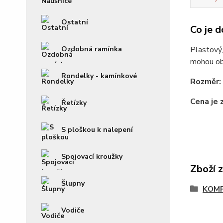
Ostatní
Co je d
Ozdobná ramínka
Plastový,
mohou obj
Rondelky - kamínkové
Rozměr:
Cena je 
Řetízky
S ploškou k nalepení
Spojovací kroužky
Zboží 
Šlupny
KOM
Vodiče