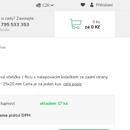
Přihlášení
CZK
 si rady? Zavolejte.
0
ks
 795 533 353
za
0 Kč
hodin
25mm
vá včelička z filcu s nalepovacím kolečkem ze zadní strany.
: 25x20 mm Cena je za jeden kus.
celý popis
tupnost
skladem 17 ks
sme plátci DPH