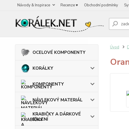
Návody & Inspirace
Recenze ♥
Obchodní podmínky
Sy
Úvod
OCELOVÉ KOMPONENTY
Oran
KORÁLKY
KOMPONENTY
NÁVLEKOVÝ MATERIÁL
KRABIČKY A DÁRKOVÉ
BALENÍ