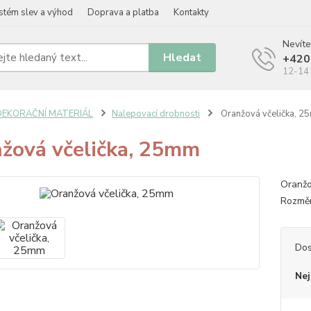
stém slev a výhod
Doprava a platba
Kontakty
Nevíte
Hledat
+420
12-14 
DEKORAČNÍ MATERIÁL
Nalepovací drobnosti
Oranžová včelička, 
žová včelička, 25mm
Oranžo
Rozměr
Dos
Nej