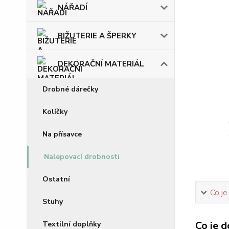
NÁŘADÍ
BIŽUTERIE A ŠPERKY
DEKORAČNÍ MATERIÁL
Drobné dárečky
Kolíčky
Na přísavce
Nalepovací drobnosti
Ostatní
Co je
Stuhy
Co je d
Textilní doplňky