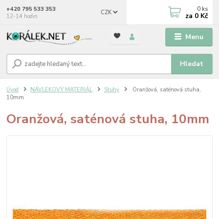
0
ks
+420 795 533 353
CZK
za
0 Kč
12-14 hodin
Menu
Hledat
Úvod
NÁVLEKOVÝ MATERIÁL
Stuhy
Oranžová, saténová stuha,
10mm
Oranžová, saténová stuha, 10mm