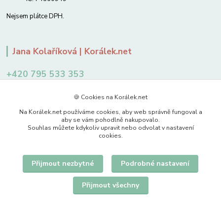
Nejsem plátce DPH.
Jana Kolaříková | Korálek.net
+420 795 533 353
12-14 hodin
🍪 Cookies na Korálek.net
jkolarikova@koralek.net
Na Korálek.net používáme cookies, aby web správně fungoval a
aby se vám pohodlně nakupovalo.
Souhlas můžete kdykoliv upravit nebo odvolat v nastavení
cookies.
Přijmout nezbytné
Podrobné nastavení
Upravit sběr cookies.
Přijmout všechny
© 2007-2026 Korálek.net – korálky s radostí
Vytvořeno na
Eshop-rychle.cz