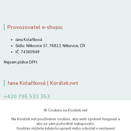
Provozovatel e-shopu:
Jana Kolaříková
Sídlo: Nítkovice 37, 76813, Nítkovice, ČR
IČ: 74360949
Nejsem plátce DPH.
Jana Kolaříková | Korálek.net
+420 795 533 353
12-14 hodin
🍪 Cookies na Korálek.net
jkolarikova@koralek.net
Na Korálek.net používáme cookies, aby web správně fungoval a
aby se vám pohodlně nakupovalo.
Souhlas můžete kdykoliv upravit nebo odvolat v nastavení