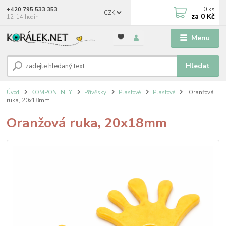
0
ks
+420 795 533 353
CZK
za
0 Kč
12-14 hodin
Menu
Hledat
Úvod
KOMPONENTY
Přívěsky
Plastové
Plastové
Oranžová
ruka, 20x18mm
Oranžová ruka, 20x18mm