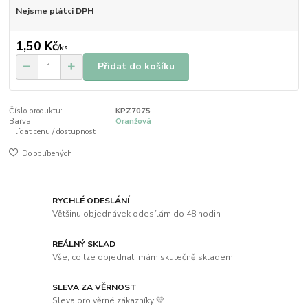
Nejsme plátci DPH
1,50 Kč
/
ks
Přidat do košíku
Číslo produktu:
KPZ7075
Barva:
Oranžová
Hlídat cenu / dostupnost
Do oblíbených
RYCHLÉ ODESLÁNÍ
Většinu objednávek odesílám do 48 hodin
REÁLNÝ SKLAD
Vše, co lze objednat, mám skutečně skladem
SLEVA ZA VĚRNOST
Sleva pro věrné zákazníky 💛