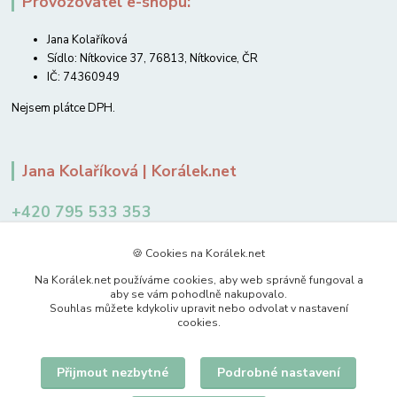
Provozovatel e-shopu:
Jana Kolaříková
Sídlo: Nítkovice 37, 76813, Nítkovice, ČR
IČ: 74360949
Nejsem plátce DPH.
Jana Kolaříková | Korálek.net
+420 795 533 353
12-14 hodin
🍪 Cookies na Korálek.net
jkolarikova@koralek.net
Na Korálek.net používáme cookies, aby web správně fungoval a
aby se vám pohodlně nakupovalo.
Souhlas můžete kdykoliv upravit nebo odvolat v nastavení
cookies.
Přijmout nezbytné
Podrobné nastavení
Upravit sběr cookies.