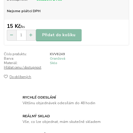
Nejsme plátci DPH
15 Kč
/
ks
Přidat do košíku
Číslo produktu:
KVV6249
Barva:
Oranžová
Materiál:
Sklo
Hlídat cenu / dostupnost
Do oblíbených
RYCHLÉ ODESLÁNÍ
Většinu objednávek odesílám do 48 hodin
REÁLNÝ SKLAD
Vše, co lze objednat, mám skutečně skladem