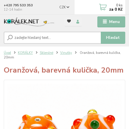
0
ks
+420 795 533 353
CZK
za
0 Kč
12-14 hodin
Menu
Hledat
Úvod
KORÁLKY
Skleněné
Vinutky
Oranžová, barevná kulička,
20mm
Oranžová, barevná kulička, 20mm