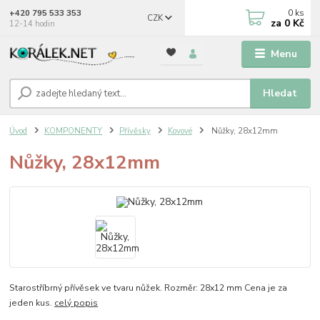
0
ks
+420 795 533 353
CZK
za
0 Kč
12-14 hodin
Menu
Hledat
Úvod
KOMPONENTY
Přívěsky
Kovové
Nůžky, 28x12mm
Nůžky, 28x12mm
Starostříbrný přívěsek ve tvaru nůžek. Rozměr: 28x12 mm Cena je za
jeden kus.
celý popis