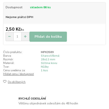
Dostupnost
skladem 86 ks
Nejsme plátci DPH
2,50 Kč
/
ks
Přidat do košíku
Číslo produktu:
MPK3589
Barva:
Starostříbrná
Rozměr:
28x12 mm
Materiál:
Slitina kovu
Tvar:
Nůžky
Cena uvedena za:
1 kus
Hlídat cenu / dostupnost
Do oblíbených
RYCHLÉ ODESLÁNÍ
Většinu objednávek odesílám do 48 hodin