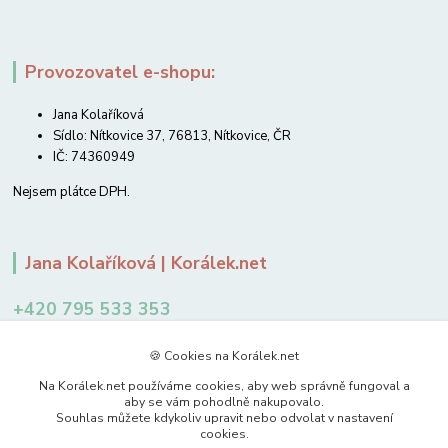
Provozovatel e-shopu:
Jana Kolaříková
Sídlo: Nítkovice 37, 76813, Nítkovice, ČR
IČ: 74360949
Nejsem plátce DPH.
Jana Kolaříková | Korálek.net
+420 795 533 353
12-14 hodin
🍪 Cookies na Korálek.net
jkolarikova@koralek.net
Na Korálek.net používáme cookies, aby web správně fungoval a
aby se vám pohodlně nakupovalo.
Souhlas můžete kdykoliv upravit nebo odvolat v nastavení
cookies.