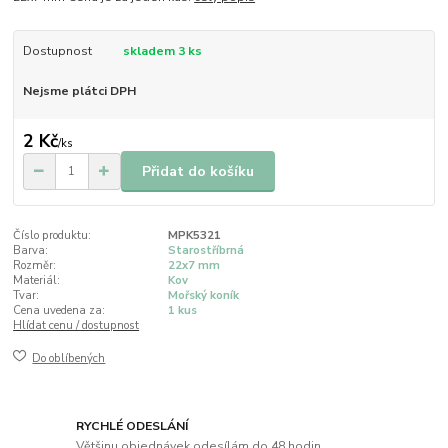
Dostupnost
skladem 3 ks
Nejsme plátci DPH
2 Kč
/
ks
Přidat do košíku
Číslo produktu:
MPK5321
Barva:
Starostříbrná
Rozměr:
22x7 mm
Materiál:
Kov
Tvar:
Mořský koník
Cena uvedena za:
1 kus
Hlídat cenu / dostupnost
Do oblíbených
RYCHLÉ ODESLÁNÍ
Většinu objednávek odesílám do 48 hodin