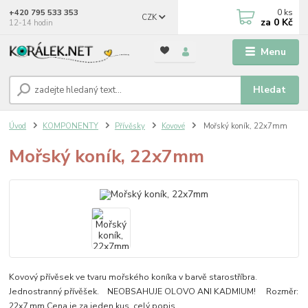
0
ks
+420 795 533 353
CZK
za
0 Kč
12-14 hodin
Menu
Hledat
Úvod
KOMPONENTY
Přívěsky
Kovové
Mořský koník, 22x7mm
Mořský koník, 22x7mm
Kovový přívěsek ve tvaru mořského koníka v barvě starostříbra.
Jednostranný přívěšek. NEOBSAHUJE OLOVO ANI KADMIUM! Rozměr:
22x7 mm Cena je za jeden kus.
celý popis