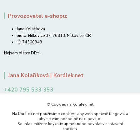
Provozovatel e-shopu:
Jana Kolaříková
Sídlo: Nítkovice 37, 76813, Nítkovice, ČR
IČ: 74360949
Nejsem plátce DPH.
Jana Kolaříková | Korálek.net
+420 795 533 353
12-14 hodin
🍪 Cookies na Korálek.net
jkolarikova@koralek.net
Na Korálek.net používáme cookies, aby web správně fungoval a
aby se vám pohodlně nakupovalo.
Souhlas můžete kdykoliv upravit nebo odvolat v nastavení
cookies.