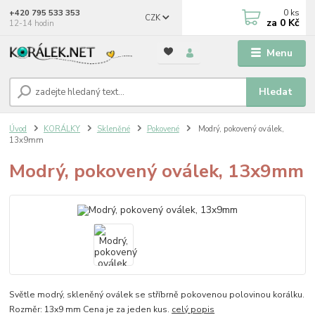
0
ks
+420 795 533 353
CZK
za
0 Kč
12-14 hodin
Menu
Hledat
Úvod
KORÁLKY
Skleněné
Pokovené
Modrý, pokovený oválek,
13x9mm
Modrý, pokovený oválek, 13x9mm
Světle modrý, skleněný oválek se stříbrně pokovenou polovinou korálku.
Rozměr: 13x9 mm Cena je za jeden kus.
celý popis