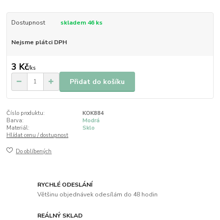
Dostupnost
skladem 46 ks
Nejsme plátci DPH
3 Kč
/
ks
Přidat do košíku
Číslo produktu:
KOK884
Barva:
Modrá
Materiál:
Sklo
Hlídat cenu / dostupnost
Do oblíbených
RYCHLÉ ODESLÁNÍ
Většinu objednávek odesílám do 48 hodin
REÁLNÝ SKLAD