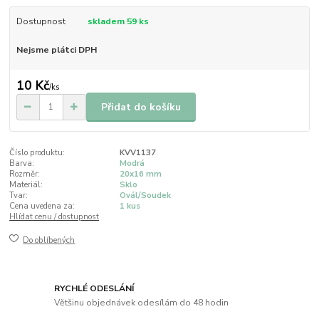
Dostupnost
skladem 59 ks
Nejsme plátci DPH
10 Kč
/
ks
Přidat do košíku
Číslo produktu:
KVV1137
Barva:
Modrá
Rozměr:
20x16 mm
Materiál:
Sklo
Tvar:
Ovál/Soudek
Cena uvedena za:
1 kus
Hlídat cenu / dostupnost
Do oblíbených
RYCHLÉ ODESLÁNÍ
Většinu objednávek odesílám do 48 hodin