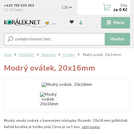
0
ks
+420 795 533 353
CZK
za
0 Kč
12-14 hodin
Menu
Hledat
Úvod
KORÁLKY
Skleněné
Vinutky
Modrý oválek, 20x16mm
Modrý oválek, 20x16mm
Modrý, vinutý oválek s barevnými výstupky. Rozměr: 20x16 mm (přibližně,
každá korálka je trošku jiná) Cena je za 1 kus.
celý popis