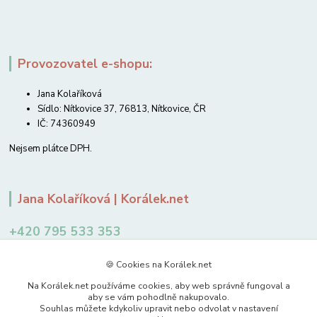
Provozovatel e-shopu:
Jana Kolaříková
Sídlo: Nítkovice 37, 76813, Nítkovice, ČR
IČ: 74360949
Nejsem plátce DPH.
Jana Kolaříková | Korálek.net
+420 795 533 353
12-14 hodin
🍪 Cookies na Korálek.net
jkolarikova@koralek.net
Na Korálek.net používáme cookies, aby web správně fungoval a
aby se vám pohodlně nakupovalo.
Souhlas můžete kdykoliv upravit nebo odvolat v nastavení