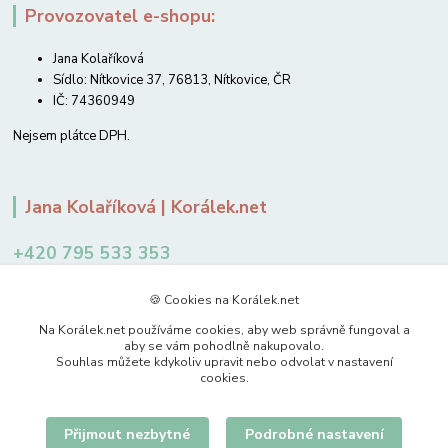
Provozovatel e-shopu:
Jana Kolaříková
Sídlo: Nítkovice 37, 76813, Nítkovice, ČR
IČ: 74360949
Nejsem plátce DPH.
Jana Kolaříková | Korálek.net
+420 795 533 353
12-14 hodin
🍪 Cookies na Korálek.net
jkolarikova@koralek.net
Na Korálek.net používáme cookies, aby web správně fungoval a
aby se vám pohodlně nakupovalo.
Souhlas můžete kdykoliv upravit nebo odvolat v nastavení
cookies.
Přijmout nezbytné
Podrobné nastavení