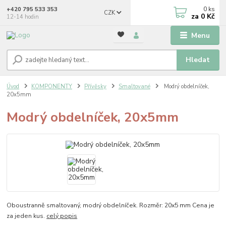
0
ks
+420 795 533 353
CZK
za
0 Kč
12-14 hodin
Menu
Hledat
Úvod
KOMPONENTY
Přívěsky
Smaltované
Modrý obdelníček,
20x5mm
Modrý obdelníček, 20x5mm
Oboustranně smaltovaný, modrý obdelníček. Rozměr: 20x5 mm Cena je
za jeden kus.
celý popis