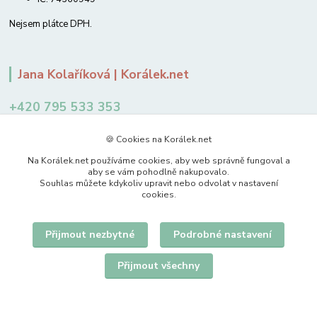
Nejsem plátce DPH.
Jana Kolaříková | Korálek.net
+420 795 533 353
12-14 hodin
🍪 Cookies na Korálek.net
jkolarikova@koralek.net
Na Korálek.net používáme cookies, aby web správně fungoval a
aby se vám pohodlně nakupovalo.
Souhlas můžete kdykoliv upravit nebo odvolat v nastavení
cookies.
Přijmout nezbytné
Podrobné nastavení
Upravit sběr cookies.
Přijmout všechny
© 2007-2026 Korálek.net – korálky s radostí
Vytvořeno na
Eshop-rychle.cz