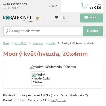
0
ks
+420 795 533 353
CZK
za
0 Kč
12-14 hodin
Menu
Hledat
Úvod
KORÁLKY
Plastové
Květy
Modrý květ/hvězda, 20x4mm
Modrý květ/hvězda, 20x4mm
Plastová modrá, průhledná kytička (nebo třeba hvězda orion?).
Rozměr: 20x4 mm Cena je za 1 kus.
celý popis