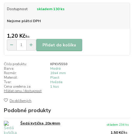
Dostupnost
skladem 130 ks
Nejsme plátci DPH
1,20 Kč
/
ks
Přidat do košíku
Číslo produktu:
KPKV5550
Barva:
Modrá
Rozměr:
20x4 mm
Materiál:
Plast
Tvar:
Hvězda
Cena uvedena za:
1 kus
Hlídat cenu / dostupnost
Do oblíbených
Podobné produkty
Šedá kytička, 20x4mm
skladem 234 ks
1,50 Kč
/
ks