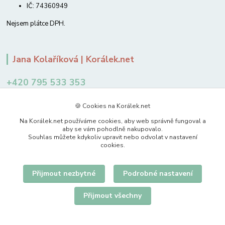
IČ: 74360949
Nejsem plátce DPH.
Jana Kolaříková | Korálek.net
+420 795 533 353
12-14 hodin
🍪 Cookies na Korálek.net
jkolarikova@koralek.net
Na Korálek.net používáme cookies, aby web správně fungoval a
aby se vám pohodlně nakupovalo.
Souhlas můžete kdykoliv upravit nebo odvolat v nastavení
cookies.
Přijmout nezbytné
Podrobné nastavení
Upravit sběr cookies.
Přijmout všechny
© 2007-2026 Korálek.net – korálky s radostí
Vytvořeno na
Eshop-rychle.cz