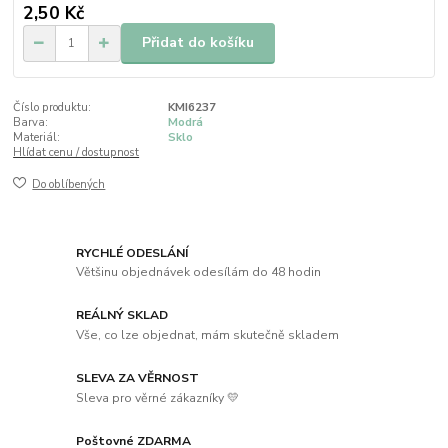
2,50 Kč
Přidat do košíku
Číslo produktu:
KMI6237
Barva:
Modrá
Materiál:
Sklo
Hlídat cenu / dostupnost
Do oblíbených
RYCHLÉ ODESLÁNÍ
Většinu objednávek odesílám do 48 hodin
REÁLNÝ SKLAD
Vše, co lze objednat, mám skutečně skladem
SLEVA ZA VĚRNOST
Sleva pro věrné zákazníky 💛
Poštovné ZDARMA