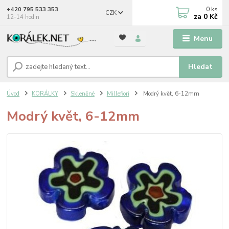
0
ks
+420 795 533 353
CZK
za
0 Kč
12-14 hodin
Menu
Hledat
Úvod
KORÁLKY
Skleněné
Millefiori
Modrý květ, 6-12mm
Modrý květ, 6-12mm