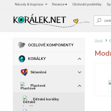
Návody & Inspirace
Recenze ♥
Obchodní podmínky
Sy
Úvod
OCELOVÉ KOMPONENTY
Modr
KORÁLKY
Skleněné
Plastové
Dětské korálky