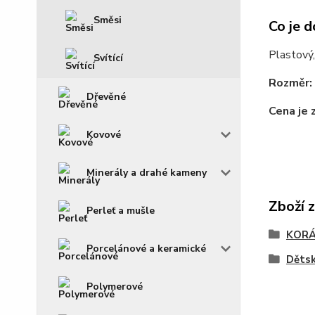
Směsi
Co je d
Plastový,
Svítící
Rozměr:
Dřevěné
Cena je 
Kovové
Minerály a drahé kameny
Zboží 
Perleť a mušle
KOR
Porcelánové a keramické
Dětsk
Polymerové