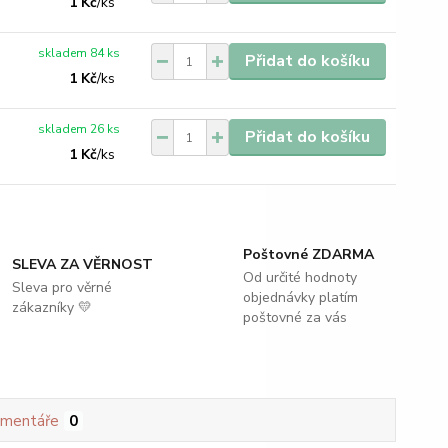
1 Kč
/
ks
skladem 84 ks
Přidat do košíku
1 Kč
/
ks
skladem 26 ks
Přidat do košíku
1 Kč
/
ks
Poštovné ZDARMA
SLEVA ZA VĚRNOST
Od určité hodnoty
Sleva pro věrné
objednávky platím
zákazníky 💛
poštovné za vás
mentáře
0