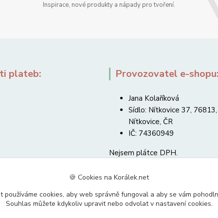
Inspirace, nové produkty a nápady pro tvoření.
i plateb:
Provozovatel e-shopu
Jana Kolaříková
Sídlo: Nítkovice 37, 76813,
Nítkovice, ČR
IČ: 74360949
Nejsem plátce DPH.
🍪 Cookies na Korálek.net
t používáme cookies, aby web správně fungoval a aby se vám pohodl
Souhlas můžete kdykoliv upravit nebo odvolat v nastavení cookies.
Upravit sběr cookies.