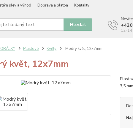
stém slev a výhod
Doprava a platba
Kontakty
Nevíte
Hledat
+420
12-14 
KORÁLKY
Plastové
Květy
Modrý květ, 12x7mm
ý květ, 12x7mm
Plasto
3,5 mm
Dos
Nej