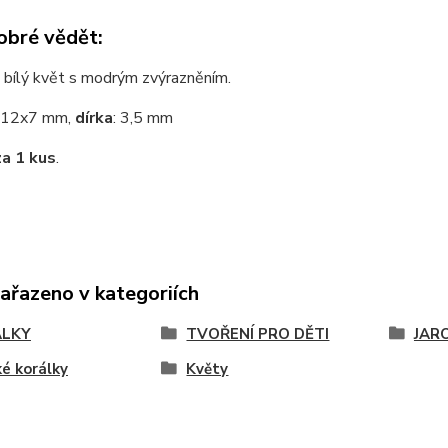
obré vědět:
 bílý květ s modrým zvýrazněním.
12x7 mm,
dírka
: 3,5 mm
za 1 kus
.
zařazeno v kategoriích
ÁLKY
TVOŘENÍ PRO DĚTI
JAR
é korálky
Květy