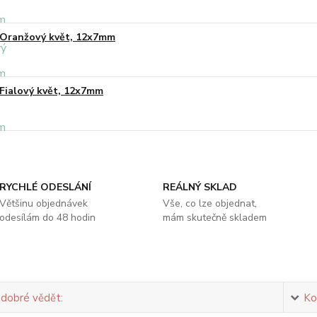
Oranžový květ, 12x7mm
Fialový květ, 12x7mm
RYCHLÉ ODESLÁNÍ
REÁLNÝ SKLAD
Většinu objednávek
Vše, co lze objednat,
odesílám do 48 hodin
mám skutečně skladem
 dobré vědět:
Ko