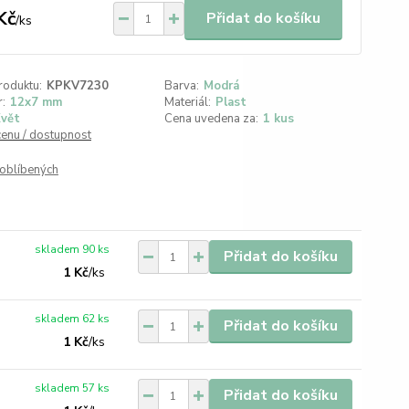
Kč
Přidat do košíku
/
ks
roduktu:
KPKV7230
Barva:
Modrá
:
12x7 mm
Materiál:
Plast
vět
Cena uvedena za:
1 kus
cenu / dostupnost
oblíbených
skladem 90 ks
Přidat do košíku
1 Kč
/
ks
skladem 62 ks
Přidat do košíku
1 Kč
/
ks
skladem 57 ks
Přidat do košíku