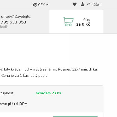
Přihlášení
CZK
 si rady? Zavolejte.
0
ks
 795 533 353
za
0 Kč
hodin
vý, bílý květ s modrým zvýrazněním. Rozměr: 12x7 mm, dírka:
 Cena je za 1 kus.
celý popis
tupnost
skladem 23 ks
sme plátci DPH