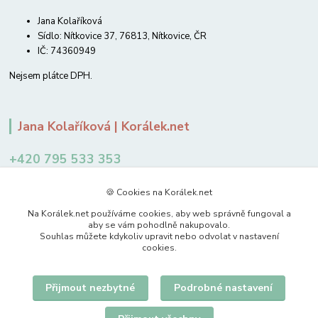
Jana Kolaříková
Sídlo: Nítkovice 37, 76813, Nítkovice, ČR
IČ: 74360949
Nejsem plátce DPH.
Jana Kolaříková | Korálek.net
+420 795 533 353
12-14 hodin
🍪 Cookies na Korálek.net
jkolarikova@koralek.net
Na Korálek.net používáme cookies, aby web správně fungoval a
aby se vám pohodlně nakupovalo.
Souhlas můžete kdykoliv upravit nebo odvolat v nastavení
cookies.
Přijmout nezbytné
Podrobné nastavení
Upravit sběr cookies.