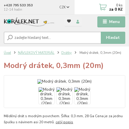
0
ks
+420 795 533 353
CZK
za
0 Kč
12-14 hodin
Menu
Hledat
Úvod
NÁVLEKOVÝ MATERIÁL
Drátky
Modrý drátek, 0,3mm (20m)
Modrý drátek, 0,3mm (20m)
Měděný drát s modrým povrchem. Šířka: 0,3 mm, 28 Ga Cena je za jednu
špulku s návinem asi 20 metrů.
celý popis