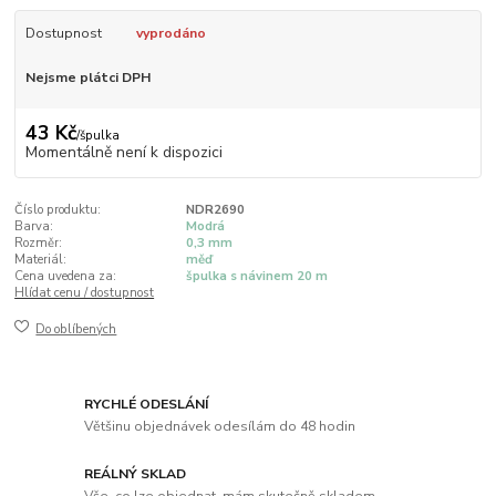
Dostupnost
vyprodáno
Nejsme plátci DPH
43 Kč
/
špulka
Momentálně není k dispozici
Číslo produktu:
NDR2690
Barva:
Modrá
Rozměr:
0,3 mm
Materiál:
měď
Cena uvedena za:
špulka s návinem 20 m
Hlídat cenu / dostupnost
Do oblíbených
RYCHLÉ ODESLÁNÍ
Většinu objednávek odesílám do 48 hodin
REÁLNÝ SKLAD
Vše, co lze objednat, mám skutečně skladem