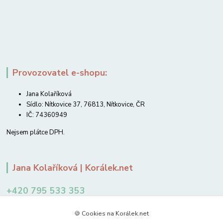
Provozovatel e-shopu:
Jana Kolaříková
Sídlo: Nítkovice 37, 76813, Nítkovice, ČR
IČ: 74360949
Nejsem plátce DPH.
Jana Kolaříková | Korálek.net
+420 795 533 353
12-14 hodin
🍪 Cookies na Korálek.net
jkolarikova@koralek.net