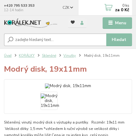
0
ks
+420 795 533 353
CZK
za
0 Kč
12-14 hodin
Menu
Hledat
Úvod
KORÁLKY
Skleněné
Vinutky
Modrý disk, 19x11mm
Modrý disk, 19x11mm
Skleněný, vinutý, modrý disk s výstupky a puntíky. Rozměr: 19x11 mm
Velikost dírky: 1,5 mm *vzhledem k ruční výrobě se velikost dírky i
samotné korálky může lišit Cena je za jeden kus.
celý popis