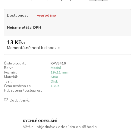
Dostupnost
vyprodáno
Nejsme plátci DPH
13 Kč
/
ks
Momentálně není k dispozici
Číslo produktu:
KVV5410
Barva:
Modrá
Rozměr:
19x11 mm
Materiál:
Sklo
Tvar:
Disk
Cena uvedena za:
1 kus
Hlídat cenu / dostupnost
Do oblíbených
RYCHLÉ ODESLÁNÍ
Většinu objednávek odesílám do 48 hodin