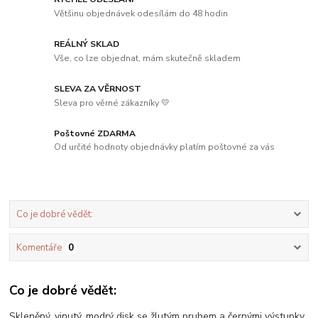
Většinu objednávek odesílám do 48 hodin
REÁLNÝ SKLAD
Vše, co lze objednat, mám skutečně skladem
SLEVA ZA VĚRNOST
Sleva pro věrné zákazníky 💛
Poštovné ZDARMA
Od určité hodnoty objednávky platím poštovné za vás
Co je dobré vědět:
Komentáře
0
Co je dobré vědět:
Skleněný, vinutý, modrý disk se žlutým pruhem a černými výstupky.