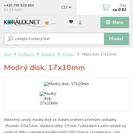
0
ks
+420 795 533 353
CZK
za
0 Kč
12-14 hodin
Menu
Hledat
Úvod
KORÁLKY
Skleněné
Vinutky
Modrý disk, 17x10mm
Modrý disk, 17x10mm
Skleněný, vinutý, modrý disk se žlutým pruhem a černými výstupky.
Rozměr: 17x10 mm Velikost dírky: 1,5 mm *vzhledem k ruční výrobě se
velikost dírky i samotné korálky může lišit Cena je za jeden kus.
celý