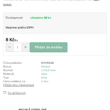
popis
Dostupnost
skladem 88 ks
Nejsme plátci DPH
8 Kč
/
ks
Přidat do košíku
Číslo produktu:
KVV5548
Barva:
Modrá
Rozměr:
17x10 mm
Materiál:
Sklo
Tvar:
Disk
Cena uvedena za:
1 kus
Hlídat cenu / dostupnost
Do oblíbených
RYCHLÉ ODESLÁNÍ