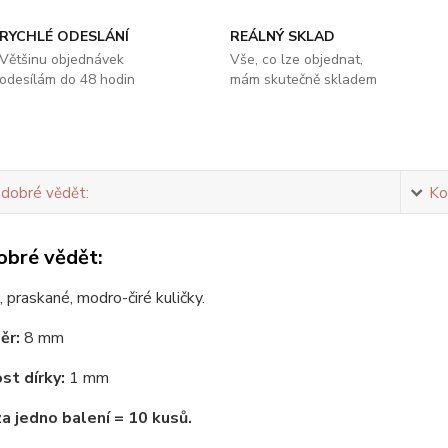
RYCHLÉ ODESLÁNÍ
REÁLNÝ SKLAD
Většinu objednávek
Vše, co lze objednat,
odesílám do 48 hodin
mám skutečně skladem
 dobré vědět:
Ko
obré vědět:
 praskané, modro-čiré kuličky.
ěr:
8 mm
st dírky:
1 mm
za jedno balení = 10 kusů.