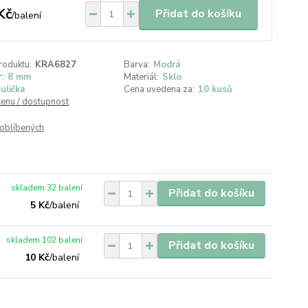
Kč
Přidat do košíku
/
balení
roduktu:
KRA6827
Barva:
Modrá
:
8 mm
Materiál:
Sklo
ulička
Cena uvedena za:
10 kusů
cenu / dostupnost
oblíbených
skladem 32 balení
Přidat do košíku
5 Kč
/
balení
skladem 102 balení
Přidat do košíku
10 Kč
/
balení