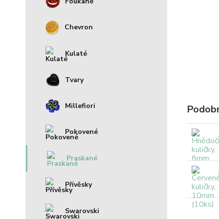
Foukané
Chevron
Kulaté
Tvary
Millefiori
Podobn
Pokovené
Praskané
Přívěsky
Swarovski