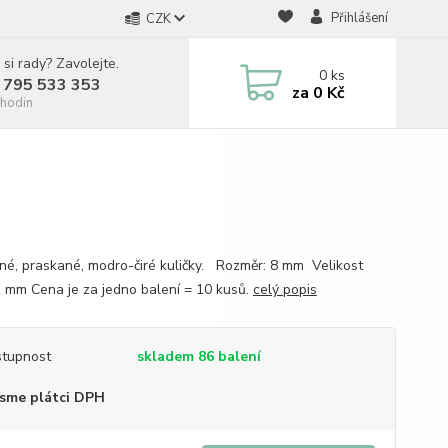
Přihlášení
CZK
 si rady? Zavolejte.
0
ks
 795 533 353
za
0 Kč
hodin
né, praskané, modro-čiré kuličky. Rozměr: 8 mm Velikost
 1 mm Cena je za jedno balení = 10 kusů.
celý popis
tupnost
skladem 86 balení
sme plátci DPH