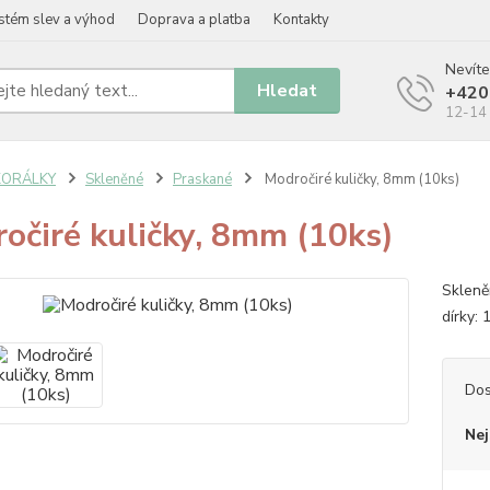
stém slev a výhod
Doprava a platba
Kontakty
Nevíte
Hledat
+420
12-14 
KORÁLKY
Skleněné
Praskané
Modročiré kuličky, 8mm (10ks)
očiré kuličky, 8mm (10ks)
Skleně
dírky:
Dos
Nej