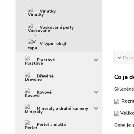
Vinutky
Voskované perly
V typu rokajl
Co je
Plastové
Co je d
Dřevěné
Skleněné,
Kovové
Rozm
Minerály a drahé kameny
Veliko
Cena je 
Perleť a mušle