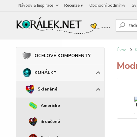
Návody & Inspirace
Recenze ♥
Obchodní podmínky
Sy
Úvod
OCELOVÉ KOMPONENTY
Modr
KORÁLKY
Skleněné
Americké
Broušené