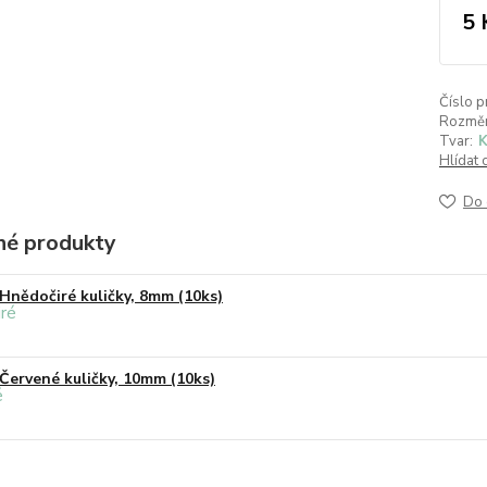
5 
Číslo p
Rozměr
Tvar:
K
Hlídat 
Do 
é produkty
Hnědočiré kuličky, 8mm (10ks)
Červené kuličky, 10mm (10ks)