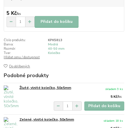
5 Kč
/
ks
Přidat do košíku
Číslo produktu:
KPK5813
Barva:
Modrá
Rozměr:
40-50 mm
Tvar:
Kolečko
Hlídat cenu / dostupnost
Do oblíbených
Podobné produkty
Žluté, vlnité kolečko, 50x5mm
skladem 9 ks
5 Kč
/
ks
Přidat do košíku
Zelené, vlnité kolečko, 50x5mm
skladem 18 ks