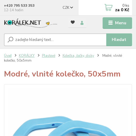
0
ks
+420 795 533 353
CZK
za
0 Kč
12-14 hodin
Menu
Hledat
Úvod
KORÁLKY
Plastové
Kolečka, čočky, disky
Modré, vlnité
kolečko, 50x5mm
Modré, vlnité kolečko, 50x5mm