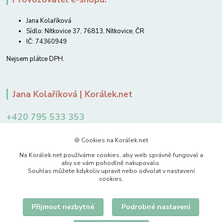
Jana Kolaříková
Sídlo: Nítkovice 37, 76813, Nítkovice, ČR
IČ: 74360949
Nejsem plátce DPH.
Jana Kolaříková | Korálek.net
+420 795 533 353
12-14 hodin
🍪 Cookies na Korálek.net
jkolarikova@koralek.net
Na Korálek.net používáme cookies, aby web správně fungoval a
aby se vám pohodlně nakupovalo.
Souhlas můžete kdykoliv upravit nebo odvolat v nastavení
cookies.
Přijmout nezbytné
Podrobné nastavení
Upravit sběr cookies.