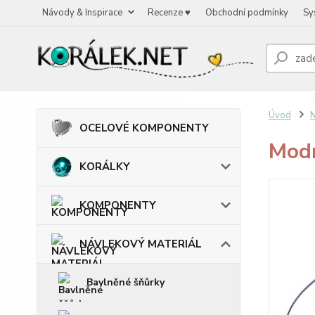
Návody & Inspirace
Recenze ♥
Obchodní podmínky
Sy
Úvod
OCELOVÉ KOMPONENTY
Modr
KORÁLKY
KOMPONENTY
NÁVLEKOVÝ MATERIÁL
Bavlněné šňůrky