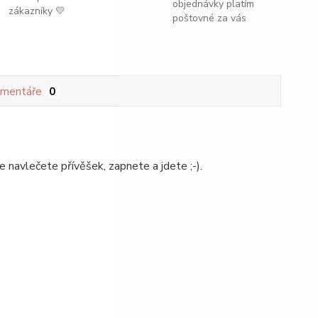
objednávky platím
zákazníky 💛
poštovné za vás
mentáře
0
navlečete přívěšek, zapnete a jdete ;-).