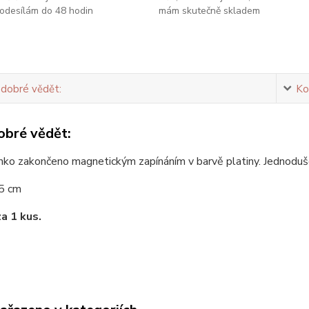
odesílám do 48 hodin
mám skutečně skladem
 dobré vědět:
Ko
obré vědět:
ko zakončeno magnetickým zapínáním v barvě platiny. Jednoduše 
45 cm
za 1 kus.