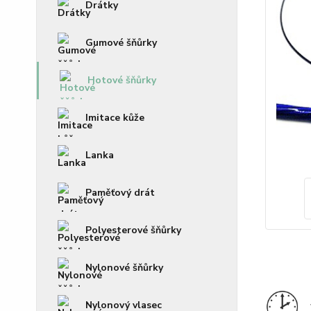
Drátky
Gumové šňůrky
Hotové šňůrky
Imitace kůže
Lanka
Paměťový drát
Polyesterové šňůrky
Nylonové šňůrky
Nylonový vlasec