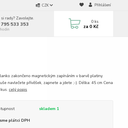
Přihlášení
CZK
 si rady? Zavolejte.
0
ks
 795 533 353
za
0 Kč
hodin
lanko zakončeno magnetickým zapínáním v barvě platiny.
uše navlečete přívěšek, zapnete a jdete ;-). Délka: 45 cm Cena
 kus.
celý popis
tupnost
skladem 1
sme plátci DPH