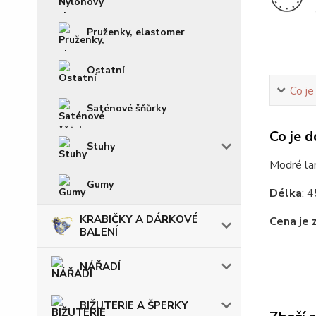
Pruženky, elastomer
Ostatní
Co je
Saténové šňůrky
Co je d
Stuhy
Modré lan
Gumy
Délka
: 
KRABIČKY A DÁRKOVÉ
Cena je 
BALENÍ
NÁŘADÍ
BIŽUTERIE A ŠPERKY