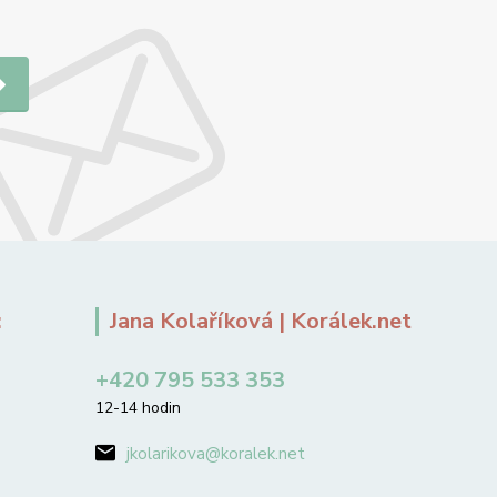
:
Jana Kolaříková | Korálek.net
+420 795 533 353
12-14 hodin
jkolarikova@koralek.net