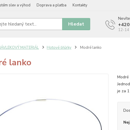
stém slev a výhod
Doprava a platba
Kontakty
Nevíte
Hledat
+420
12-14 
NÁVLEKOVÝ MATERIÁL
Hotové šňůrky
Modré lanko
é lanko
Modré 
Jednod
je za 1
Dos
Nej