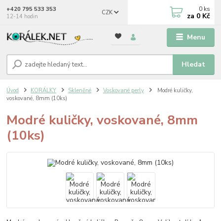
0
ks
+420 795 533 353
CZK
za
0 Kč
12-14 hodin
Menu
Hledat
Úvod
KORÁLKY
Skleněné
Voskované perly
Modré kuličky,
voskované, 8mm (10ks)
Modré kuličky, voskované, 8mm
(10ks)