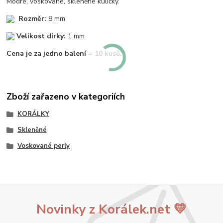
Modré, voskované, skleněné kuličky.
Rozměr:
8 mm
Velikost dírky:
1 mm
Cena je za jedno balení = 10 kusů.
Zboží zařazeno v kategoriích
KORÁLKY
Skleněné
Voskované perly
Novinky z Korálek.net 💛