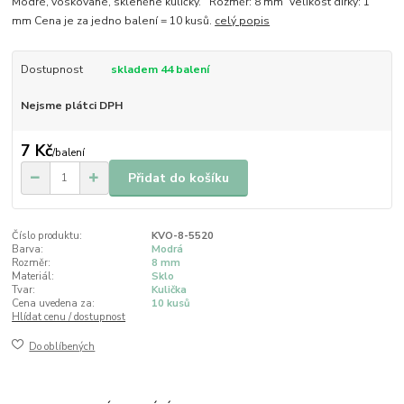
Modré, voskované, skleněné kuličky. Rozměr: 8 mm Velikost dírky: 1
mm Cena je za jedno balení = 10 kusů.
celý popis
Dostupnost
skladem 44 balení
Nejsme plátci DPH
7 Kč
/
balení
Přidat do košíku
Číslo produktu:
KVO-8-5520
Barva:
Modrá
Rozměr:
8 mm
Materiál:
Sklo
Tvar:
Kulička
Cena uvedena za:
10 kusů
Hlídat cenu / dostupnost
Do oblíbených