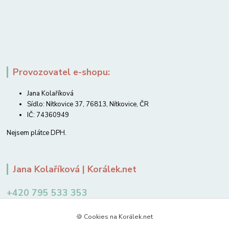
Provozovatel e-shopu:
Jana Kolaříková
Sídlo: Nítkovice 37, 76813, Nítkovice, ČR
IČ: 74360949
Nejsem plátce DPH.
Jana Kolaříková | Korálek.net
+420 795 533 353
12-14 hodin
🍪 Cookies na Korálek.net
jkolarikova@koralek.net