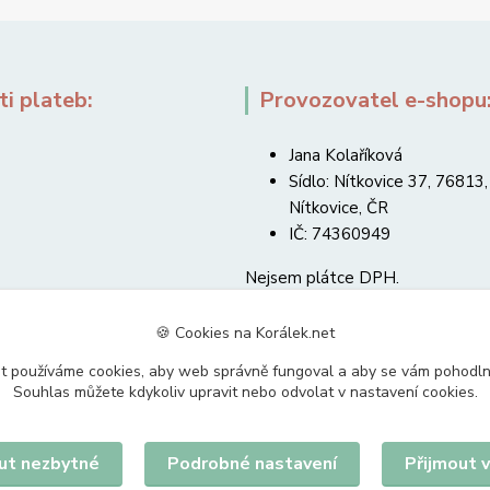
i plateb:
Provozovatel e-shopu
Jana Kolaříková
Sídlo: Nítkovice 37, 76813,
Nítkovice, ČR
IČ: 74360949
Nejsem plátce DPH.
🍪 Cookies na Korálek.net
t používáme cookies, aby web správně fungoval a aby se vám pohodl
Souhlas můžete kdykoliv upravit nebo odvolat v nastavení cookies.
Upravit sběr cookies.
ut nezbytné
Podrobné nastavení
Přijmout 