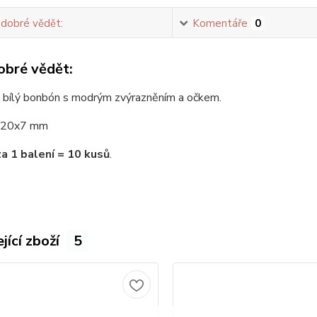
 dobré vědět:
Komentáře
0
obré vědět:
, bílý bonbón s modrým zvýrazněním a očkem.
20x7 mm
za 1 balení = 10 kusů
.
jící zboží
5