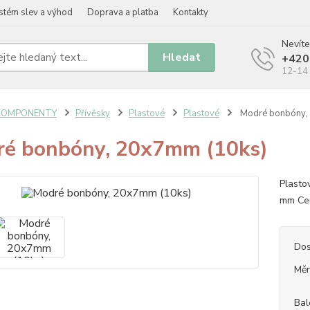
stém slev a výhod
Doprava a platba
Kontakty
Nevíte
Hledat
+420
12-14 
KOMPONENTY
Přívěsky
Plastové
Plastové
Modré bonbóny,
é bonbóny, 20x7mm (10ks)
Plasto
mm Cen
Dos
Měr
Bal