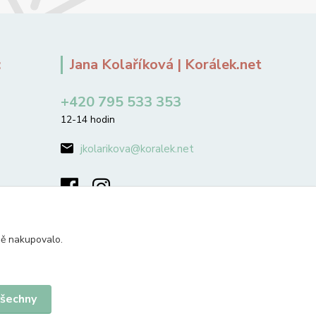
:
Jana Kolaříková | Korálek.net
+420 795 533 353
12-14 hodin
jkolarikova@koralek.net
ně nakupovalo.
všechny