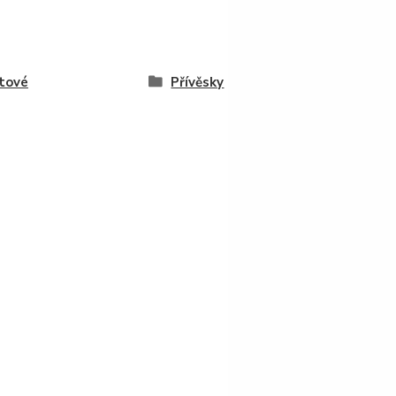
tové
Přívěsky