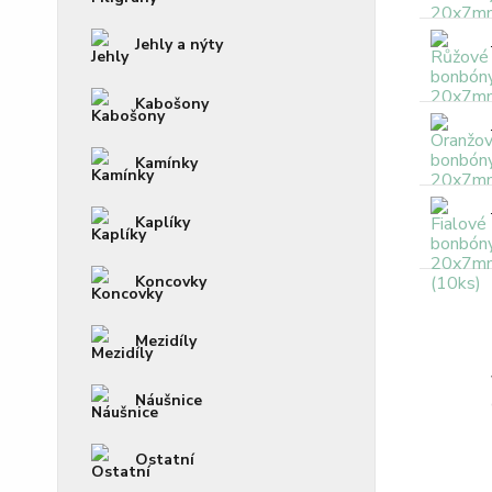
Jehly a nýty
Kabošony
Kamínky
Kaplíky
Koncovky
Mezidíly
Náušnice
Ostatní