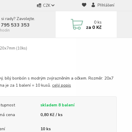
Přihlášení
CZK
 si rady? Zavolejte.
0
ks
 795 533 353
za
0 Kč
hodin
 20x7mm (10ks)
vý, bílý bonbón s modrým zvýrazněním a očkem. Rozměr: 20x7
a je za 1 balení = 10 kusů.
celý popis
tupnost
skladem 8 balení
ná cena
0,80 Kč / ks
ení
10 ks