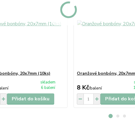
 bonbóny, 20x7mm (10ks)
Oranžové bonbóny, 20x7mm 
skladem
8 Kč
6 balení
1
alení
/
balení
Přidat do košíku
Přidat do ko