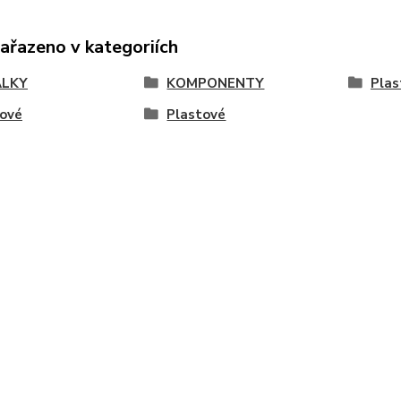
zařazeno v kategoriích
ÁLKY
KOMPONENTY
Plas
tové
Plastové