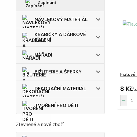
Zapínání
NÁVLEKOVÝ MATERIÁL
KRABIČKY A DÁRKOVÉ
BALENÍ
NÁŘADÍ
BIŽUTERIE A ŠPERKY
Fialové
8 Kč
DEKORAČNÍ MATERIÁL
/
b
TVOŘENÍ PRO DĚTI
Zlevněné a nové zboží