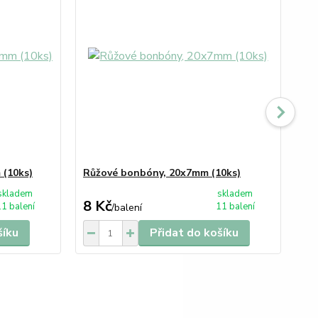
(10ks)
Růžové bonbóny, 20x7mm (10ks)
Ze
skladem
skladem
8 Kč
8 
1 balení
11 balení
/
balení
šíku
Přidat do košíku