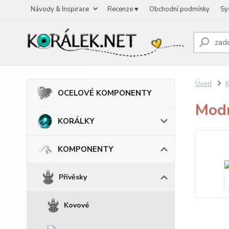
Návody & Inspirace
Recenze ♥
Obchodní podmínky
Sy
Úvod
OCELOVÉ KOMPONENTY
Modr
KORÁLKY
KOMPONENTY
Přívěsky
Kovové