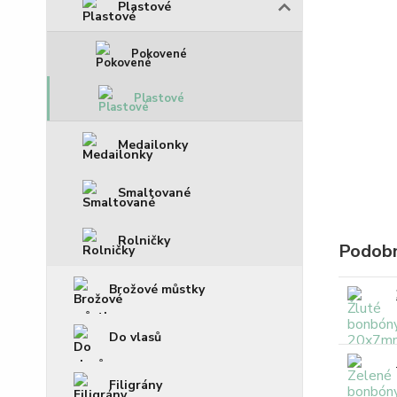
Plastové
Pokovené
Plastové
Medailonky
Smaltované
Rolničky
Podobn
Brožové můstky
Do vlasů
Filigrány