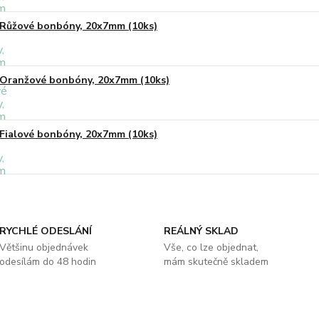
Růžové bonbóny, 20x7mm (10ks)
Oranžové bonbóny, 20x7mm (10ks)
Fialové bonbóny, 20x7mm (10ks)
RYCHLÉ ODESLÁNÍ
REÁLNÝ SKLAD
Většinu objednávek
Vše, co lze objednat,
odesílám do 48 hodin
mám skutečně skladem