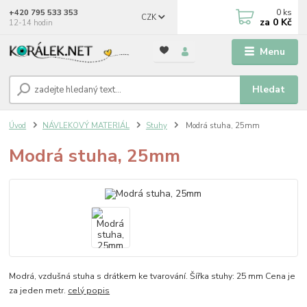
0
ks
+420 795 533 353
CZK
za
0 Kč
12-14 hodin
Menu
Hledat
Úvod
NÁVLEKOVÝ MATERIÁL
Stuhy
Modrá stuha, 25mm
Modrá stuha, 25mm
Modrá, vzdušná stuha s drátkem ke tvarování. Šířka stuhy: 25 mm Cena je
za jeden metr.
celý popis