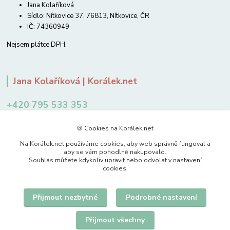
Jana Kolaříková
Sídlo: Nítkovice 37, 76813, Nítkovice, ČR
IČ: 74360949
Nejsem plátce DPH.
Jana Kolaříková | Korálek.net
+420 795 533 353
12-14 hodin
🍪 Cookies na Korálek.net
jkolarikova@koralek.net
Na Korálek.net používáme cookies, aby web správně fungoval a
aby se vám pohodlně nakupovalo.
Souhlas můžete kdykoliv upravit nebo odvolat v nastavení
cookies.
Přijmout nezbytné
Podrobné nastavení
Upravit sběr cookies.
Přijmout všechny