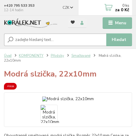
0
ks
+420 795 533 353
CZK
za
0 Kč
12-14 hodin
Menu
Hledat
Úvod
KOMPONENTY
Přívěsky
Smaltované
Modrá slzička,
22x10mm
Modrá slzička, 22x10mm
Akce
Oboustranně smaltovaná, modrá slzička. Rozměr: 22x10 mm Cena je za