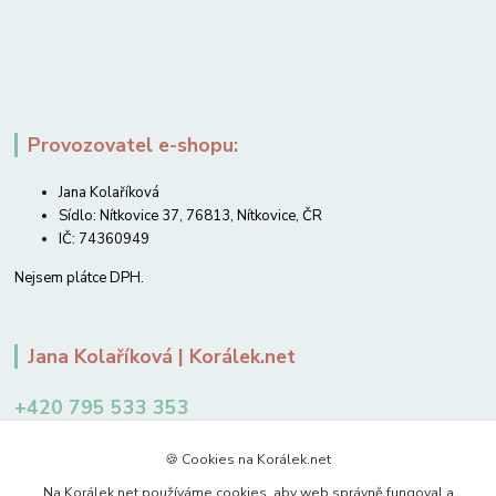
Provozovatel e-shopu:
Jana Kolaříková
Sídlo: Nítkovice 37, 76813, Nítkovice, ČR
IČ: 74360949
Nejsem plátce DPH.
Jana Kolaříková | Korálek.net
+420 795 533 353
12-14 hodin
🍪 Cookies na Korálek.net
jkolarikova@koralek.net
Na Korálek.net používáme cookies, aby web správně fungoval a