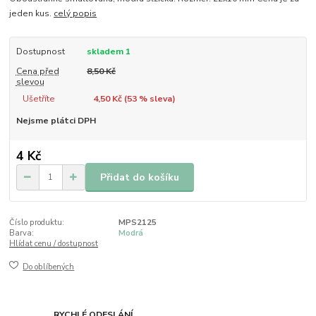
jeden kus.
celý popis
Dostupnost
skladem 1
Cena před
8,50 Kč
slevou
Ušetříte
4,50 Kč (
53
% sleva)
Nejsme plátci DPH
4 Kč
Přidat do košíku
Číslo produktu:
MPS2125
Barva:
Modrá
Hlídat cenu / dostupnost
Do oblíbených
RYCHLÉ ODESLÁNÍ