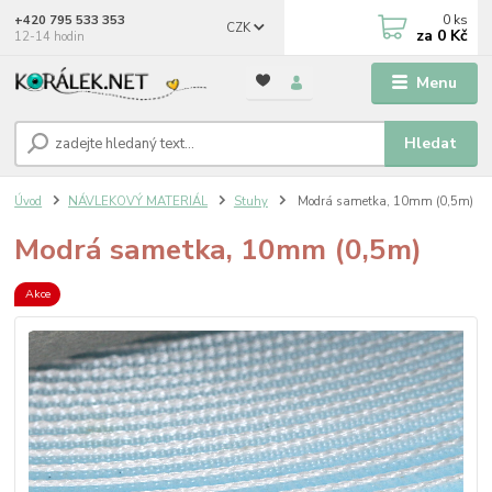
0
ks
+420 795 533 353
CZK
za
0 Kč
12-14 hodin
Menu
Hledat
Úvod
NÁVLEKOVÝ MATERIÁL
Stuhy
Modrá sametka, 10mm (0,5m)
Modrá sametka, 10mm (0,5m)
Akce