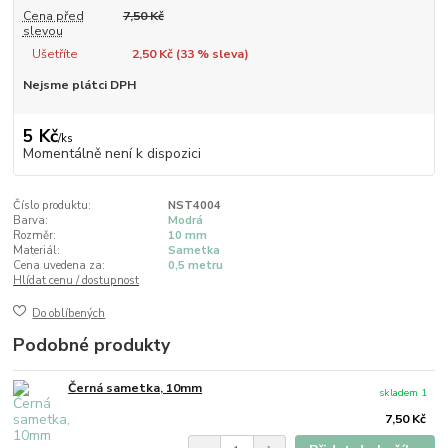
Cena před
7,50 Kč
slevou
Ušetříte
2,50 Kč (
33
% sleva)
Nejsme plátci DPH
5 Kč
/
ks
Momentálně není k dispozici
Číslo produktu:
NST4004
Barva:
Modrá
Rozměr:
10 mm
Materiál:
Sametka
Cena uvedena za:
0,5 metru
Hlídat cenu / dostupnost
Do oblíbených
Podobné produkty
Černá sametka, 10mm
skladem 1
7,50 Kč