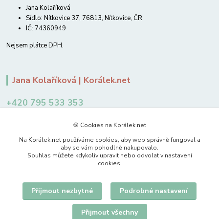
Jana Kolaříková
Sídlo: Nítkovice 37, 76813, Nítkovice, ČR
IČ: 74360949
Nejsem plátce DPH.
Jana Kolaříková | Korálek.net
+420 795 533 353
12-14 hodin
🍪 Cookies na Korálek.net
jkolarikova@koralek.net
Na Korálek.net používáme cookies, aby web správně fungoval a
aby se vám pohodlně nakupovalo.
Souhlas můžete kdykoliv upravit nebo odvolat v nastavení
cookies.
Přijmout nezbytné
Podrobné nastavení
Upravit sběr cookies.
Přijmout všechny