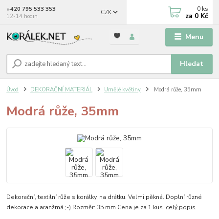
0
ks
+420 795 533 353
CZK
za
0 Kč
12-14 hodin
Menu
Hledat
Úvod
DEKORAČNÍ MATERIÁL
Umělé květiny
Modrá růže, 35mm
Modrá růže, 35mm
Dekorační, textilní růže s korálky, na drátku. Velmi pěkná. Doplní různé
dekorace a aranžmá ;-) Rozměr: 35 mm Cena je za 1 kus.
celý popis