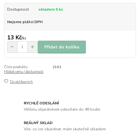
Dostupnost
skladem 5 ks
Nejsme plátci DPH
13 Kč
/
ks
Přidat do košíku
Číslo produktu:
2102
Hlídat cenu / dostupnost
Do oblíbených
RYCHLÉ ODESLÁNÍ
Většinu objednávek odesílám do 48 hodin
REÁLNÝ SKLAD
Vše, co lze objednat, mám skutečně skladem