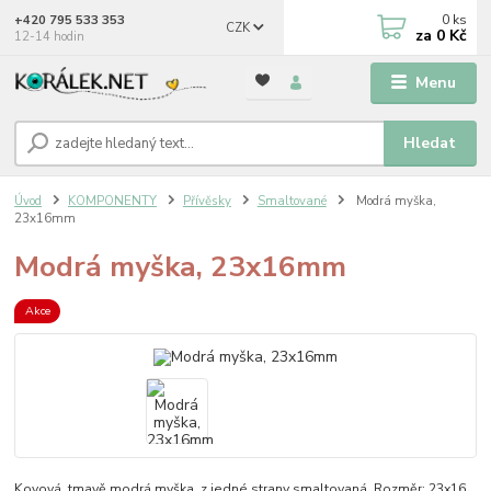
0
ks
+420 795 533 353
CZK
za
0 Kč
12-14 hodin
Menu
Hledat
Úvod
KOMPONENTY
Přívěsky
Smaltované
Modrá myška,
23x16mm
Modrá myška, 23x16mm
Akce
Kovová, tmavě modrá myška, z jedné strany smaltovaná. Rozměr: 23x16