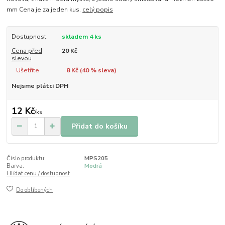
mm Cena je za jeden kus.
celý popis
Dostupnost
skladem 4 ks
Cena před
20 Kč
slevou
Ušetříte
8 Kč (
40
% sleva)
Nejsme plátci DPH
12 Kč
/
ks
Přidat do košíku
Číslo produktu:
MPS205
Barva:
Modrá
Hlídat cenu / dostupnost
Do oblíbených