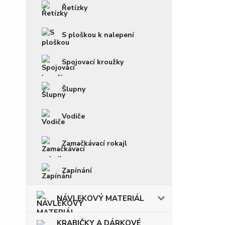
Řetízky
S ploškou k nalepení
Spojovací kroužky
Šlupny
Vodiče
Zamačkávací rokajl
Zapínání
NÁVLEKOVÝ MATERIÁL
KRABIČKY A DÁRKOVÉ