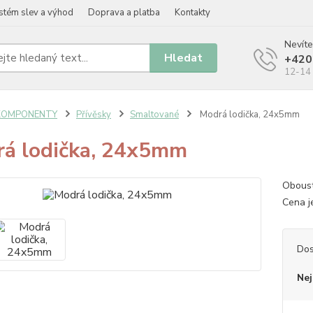
stém slev a výhod
Doprava a platba
Kontakty
Nevíte
Hledat
+420
12-14 
KOMPONENTY
Přívěsky
Smaltované
Modrá lodička, 24x5mm
á lodička, 24x5mm
Oboust
Cena j
Dos
Nej