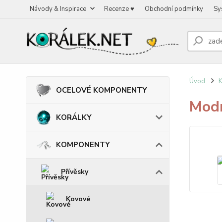
Návody & Inspirace
Recenze ♥
Obchodní podmínky
Sy
Úvod
OCELOVÉ KOMPONENTY
Modr
KORÁLKY
KOMPONENTY
Přívěsky
Kovové