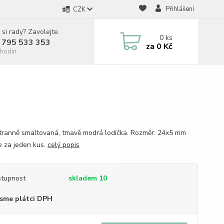
Přihlášení
CZK
 si rady? Zavolejte.
0
ks
 795 533 353
za
0 Kč
hodin
ranně smaltovaná, tmavě modrá lodička. Rozměr: 24x5 mm
e za jeden kus.
celý popis
tupnost
skladem 10
sme plátci DPH