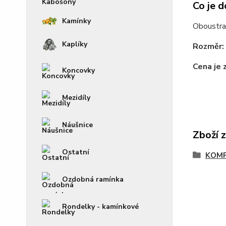
Co je d
Kamínky
Oboustra
Kaplíky
Rozměr:
Cena je 
Koncovky
Mezidíly
Náušnice
Zboží 
Ostatní
KOM
Ozdobná ramínka
Rondelky - kamínkové