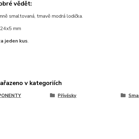
obré vědět:
nně smaltovaná, tmavě modrá lodička.
24x5 mm
za jeden kus
.
zařazeno v kategoriích
PONENTY
Přívěsky
Sma