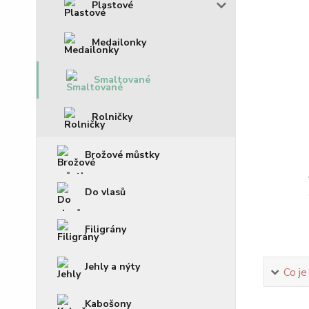
Plastové
Medailonky
Smaltované
Rolničky
Brožové můstky
Do vlasů
Filigrány
Jehly a nýty
Co je
Kabošony