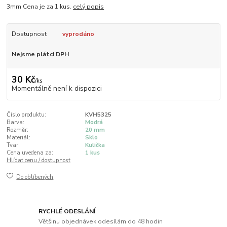
3mm Cena je za 1 kus.
celý popis
Dostupnost
vyprodáno
Nejsme plátci DPH
30 Kč
/
ks
Momentálně není k dispozici
Číslo produktu:
KVH5325
Barva:
Modrá
Rozměr:
20 mm
Materiál:
Sklo
Tvar:
Kulička
Cena uvedena za:
1 kus
Hlídat cenu / dostupnost
Do oblíbených
RYCHLÉ ODESLÁNÍ
Většinu objednávek odesílám do 48 hodin