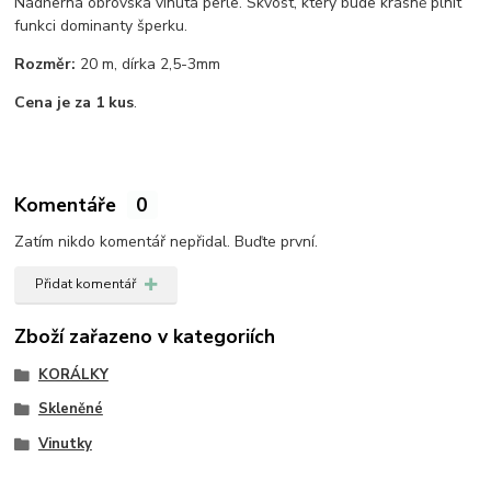
Nádherná obrovská vinutá perle. Skvost, který bude krásně plnit
funkci dominanty šperku.
Rozměr:
20 m, dírka 2,5-3mm
Cena je za 1 kus
.
Komentáře
0
Zatím nikdo komentář nepřidal. Buďte první.
Přidat komentář
Zboží zařazeno v kategoriích
KORÁLKY
Skleněné
Vinutky