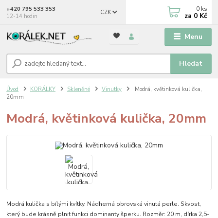
0
ks
+420 795 533 353
CZK
za
0 Kč
12-14 hodin
Menu
Hledat
Úvod
KORÁLKY
Skleněné
Vinutky
Modrá, květinková kulička,
20mm
Modrá, květinková kulička, 20mm
Modrá kulička s bílými kvítky. Nádherná obrovská vinutá perle. Skvost,
který bude krásně plnit funkci dominanty šperku. Rozměr: 20 m, dírka 2,5-