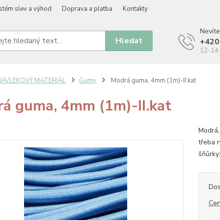
stém slev a výhod
Doprava a platba
Kontakty
Nevíte
Hledat
+420
12-14 
NÁVLEKOVÝ MATERIÁL
Gumy
Modrá guma, 4mm (1m)-II.kat
á guma, 4mm (1m)-II.kat
Modrá,
třeba 
šňůrky
Dos
Cen