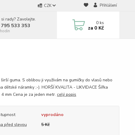
Přihlášení
CZK
 si rady? Zavolejte.
0
ks
 795 533 353
za
0 Kč
hodin
 širší guma. S oblibou ji využívám na gumičky do vlasů nebo
na dětské náramky ;-). HORŠÍ KVALITA - LIKVIDACE Šířka
: 4 mm Cena je za jeden metr.
celý popis
tupnost
vyprodáno
a před slevou
5 Kč