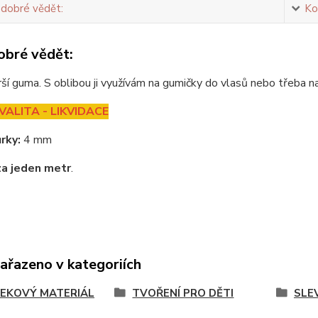
 dobré vědět:
Ko
obré vědět:
rší guma. S oblibou ji využívám na gumičky do vlasů nebo třeba n
VALITA - LIKVIDACE
rky:
4 mm
za jeden metr
.
zařazeno v kategoriích
EKOVÝ MATERIÁL
TVOŘENÍ PRO DĚTI
SLE