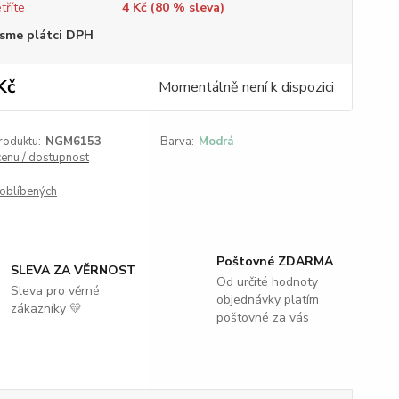
tříte
4 Kč (
80
% sleva)
sme plátci DPH
Kč
Momentálně není k dispozici
roduktu:
NGM6153
Barva:
Modrá
cenu / dostupnost
oblíbených
Poštovné ZDARMA
SLEVA ZA VĚRNOST
Od určité hodnoty
Sleva pro věrné
objednávky platím
zákazníky 💛
poštovné za vás