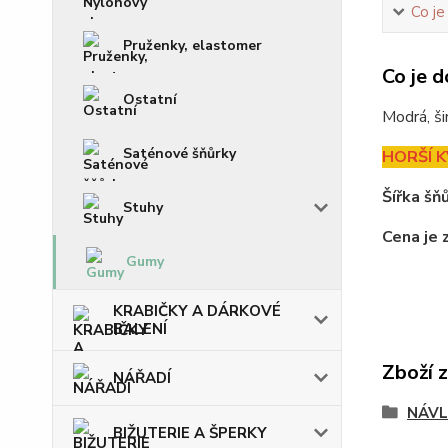
Co je
Pruženky, elastomer
Co je d
Ostatní
Modrá, ši
Saténové šňůrky
HORŠÍ K
Šířka šňů
Stuhy
Cena je 
Gumy
KRABIČKY A DÁRKOVÉ
BALENÍ
Zboží 
NÁŘADÍ
NÁVL
BIŽUTERIE A ŠPERKY