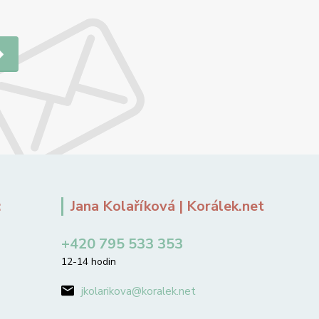
:
Jana Kolaříková | Korálek.net
+420 795 533 353
12-14 hodin
jkolarikova@koralek.net