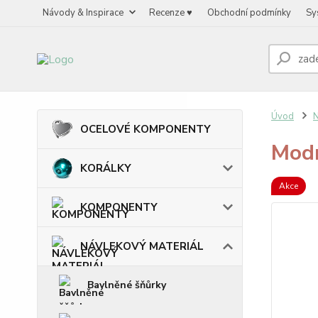
Návody & Inspirace
Recenze ♥
Obchodní podmínky
Sy
Úvod
OCELOVÉ KOMPONENTY
Modr
KORÁLKY
Akce
KOMPONENTY
NÁVLEKOVÝ MATERIÁL
Bavlněné šňůrky