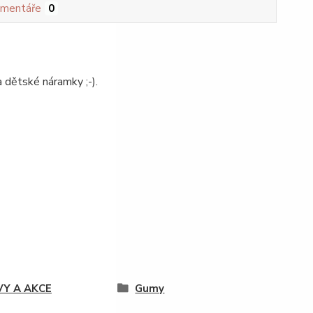
mentáře
0
a dětské náramky ;-).
VY A AKCE
Gumy